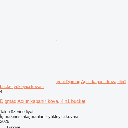
yeni Digmaq Açılır kapanır kova, 4in1
bucket yükleyici kovası
4
Digmaq Açılır kapanır kova, 4in1 bucket
Talep üzerine fiyat
İş makinesi ataşmanları - yükleyici kovası
2026
Türkiye