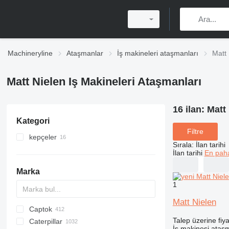
Machineryline
Ataşmanlar
İş makineleri ataşmanları
Matt 
Matt Nielen Iş Makineleri Ataşmanları
16 ilan:
Matt 
Kategori
Filtre
kepçeler
Sırala
:
İlan tarihi
elekli kovalari
İlan tarihi
En paha
mini ekskavatör kepçeleri
Marka
yükleyici kovaları
1
tesviye kepçeleri
Matt Nielen
Captok
Z-series
AS
AX
DN
RAMMAX
QA
ROC
AR
50000 MAX
200 - series
BC
BG
GKR
320
RY
CBF
Talep üzerine fiya
Caterpillar
AZ
SM
TEX
MH
400 - series
PARK
325
CBR
CK
570
İş makinesi ataşm