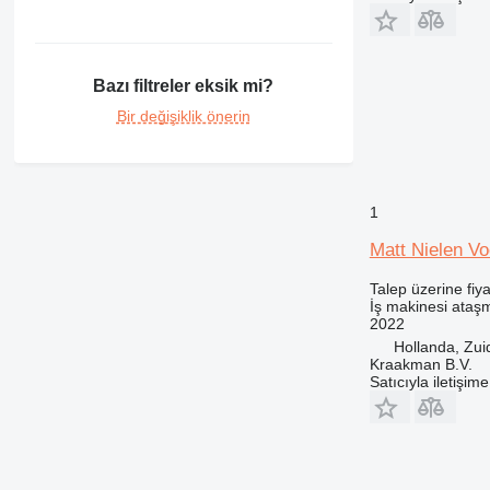
416
420
428
432
Bazı filtreler eksik mi?
434
Bir değişiklik önerin
438
444
525
906
1
907
Matt Nielen V
908
Talep üzerine fiya
924
İş makinesi ataşm
930
2022
938
Hollanda, Zu
Kraakman B.V.
950
Satıcıyla iletişim
962
963
966
972