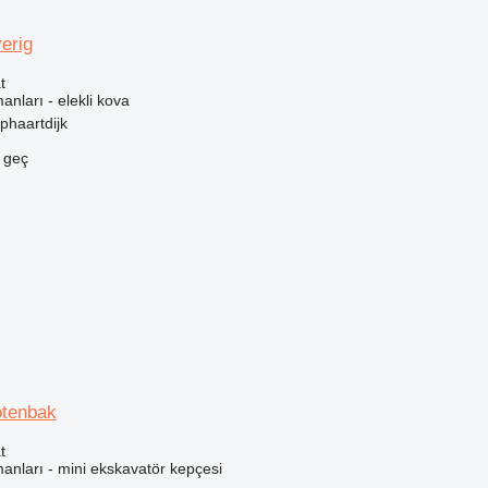
erig
t
anları - elekli kova
phaartdijk
e geç
otenbak
t
anları - mini ekskavatör kepçesi