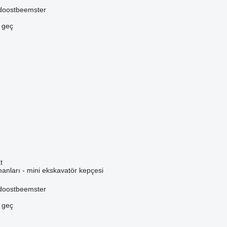
idoostbeemster
e geç
t
anları - mini ekskavatör kepçesi
idoostbeemster
e geç