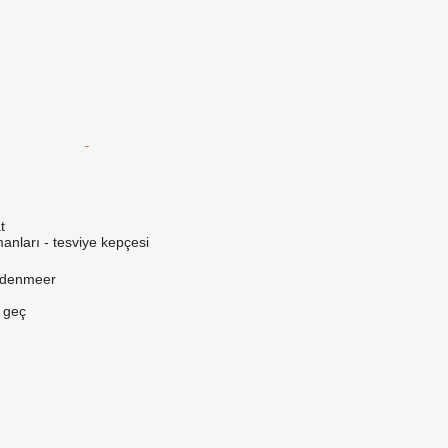
t
anları - tesviye kepçesi
ddenmeer
e geç