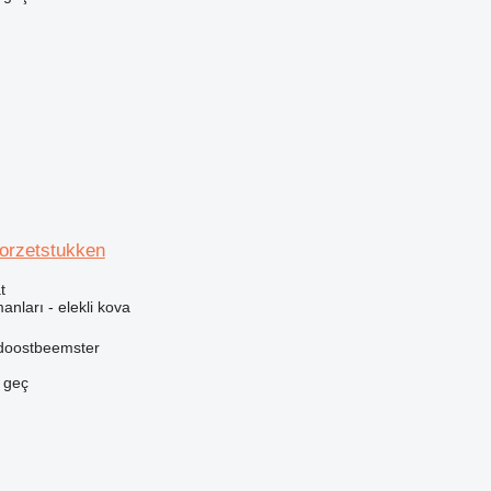
oorzetstukken
t
anları - elekli kova
idoostbeemster
e geç