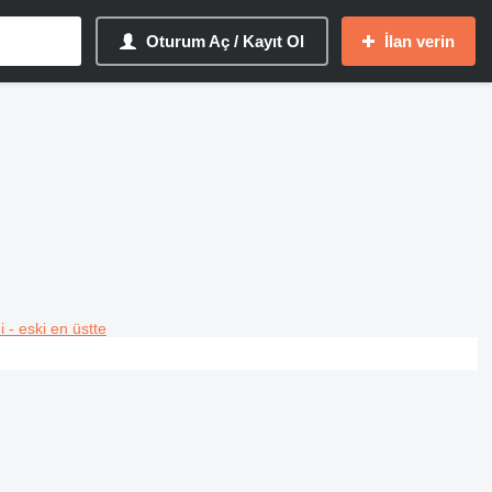
Oturum Aç / Kayıt Ol
İlan verin
i - eski en üstte