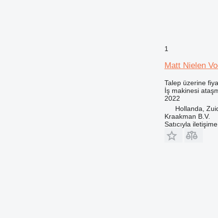
973
980
988
992
1
DE
D series
Matt Nielen V
F-series
Talep üzerine fiya
G-series
İş makinesi ataşm
GC
2022
Hollanda, Zu
GP
Kraakman B.V.
M-series
Satıcıyla iletişim
PC
V-series