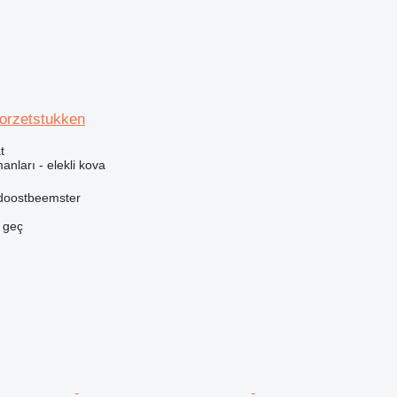
oorzetstukken
t
anları - elekli kova
idoostbeemster
e geç