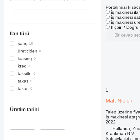
320
Portalımızı kısac
i̇ş makinesi il
321
i̇ş makinesi sat
322
i̇ş makinesi üre
hiçbiri / Doğr
323
İlan türü
Bir cevap se
324
325
satış
326
üreticiden
329
leasing
330
kredi
336
taksitle
340
takas
345
takas
1
349
Matt Nielen
350
Üretim tarihi
365
Talep üzerine fiya
İş makinesi ataşm
374
2022
–
390
Hollanda, Zu
395
Kraakman B.V.
Satıcıyla iletişim