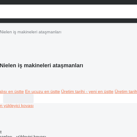
Nielen iş makineleri ataşmanları
Nielen iş makineleri ataşmanları
lısı en üstte
En ucuzu en üstte
Üretim tarihi - yeni en üstte
Üretim tarih
t
anları - yükleyici kovası