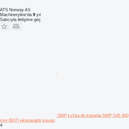
ATS Norway AS
Machineryline'da
9
yıl
Satıcıyla iletişime geç
SMP Łyżka do kopania SMP S45 400
mm (B37) ekskavatör kovası
4