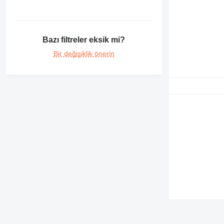
416
420
428
432
Bazı filtreler eksik mi?
434
Bir değişiklik önerin
438
444
525
906
907
908
924
930
938
950
962
963
966
972