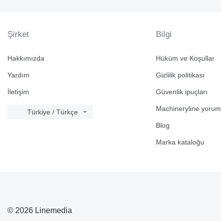
973
980
988
Şirket
Bilgi
992
DE
Hakkımızda
Hüküm ve Koşullar
D series
Yardım
Gizlilik politikası
F-series
G-series
İletişim
Güvenlik ipuçları
GC
Machineryline yorum
GP
Türkiye / Türkçe
M-series
Blog
PC
Marka kataloğu
V-series
© 2026 Linemedia