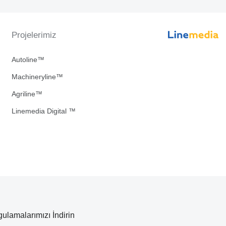
Projelerimiz
Autoline™
Machineryline™
Agriline™
Linemedia Digital ™
ulamalarımızı İndirin