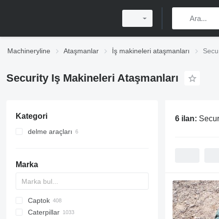
Machineryline
Ataşmanlar
İş makineleri ataşmanları
Secur
Security Iş Makineleri Ataşmanları
Kategori
6 ilan:
Secur
delme araçları
sondaj uçları
Marka
Captok
Z-series
AS
AX
DN
RAMMAX
QA
ROC
AR
50000 MAX
200 - series
BC
BG
GKR
320
RY
CBF
Caterpillar
AZ
SM
TEX
MH
400 - series
PARK
325
CBR
CK
570