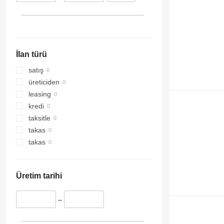
320
321
322
323
İlan türü
324
325
satış
326
üreticiden
329
leasing
330
kredi
336
taksitle
340
takas
345
takas
349
350
Üretim tarihi
365
374
–
390
395