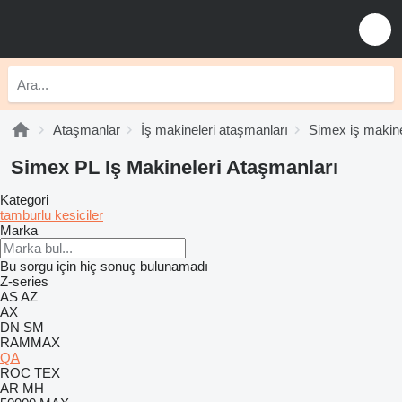
Ataşmanlar
İş makineleri ataşmanları
Simex iş makine
Simex PL Iş Makineleri Ataşmanları
Kategori
tamburlu kesiciler
Marka
Bu sorgu için hiç sonuç bulunamadı
Z-series
AS
AZ
AX
DN
SM
RAMMAX
QA
ROC
TEX
AR
MH