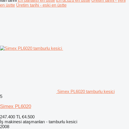
İlan tarihi
En pahalısı en üstte
En ucuzu en üstte
Üretim tarihi - yeni
en üstte
Üretim tarihi - eski en üstte
Simex PL6020 tamburlu kesici
5
Simex PL6020
247.400 TL
€4.500
İş makinesi ataşmanları - tamburlu kesici
2008