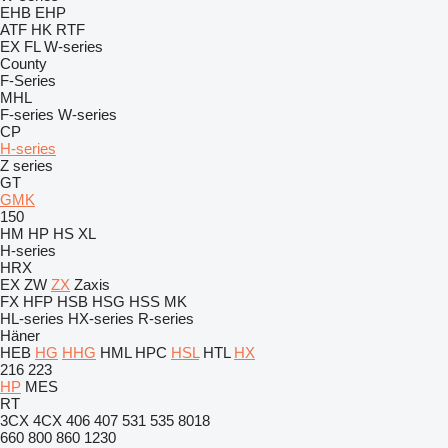
EHB
EHP
ATF
HK
RTF
EX
FL
W-series
County
F-Series
MHL
F-series
W-series
CP
H-series
Z series
GT
GMK
150
HM
HP
HS
XL
H-series
HRX
EX
ZW
ZX
Zaxis
FX
HFP
HSB
HSG
HSS
MK
HL-series
HX-series
R-series
Häner
HEB
HG
HHG
HML
HPC
HSL
HTL
HX
216
223
HP
MES
RT
3CX
4CX
406
407
531
535
8018
660
800
860
1230