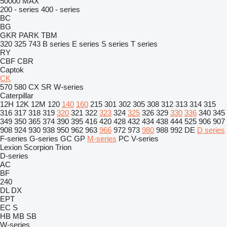
50000 MAX
200 - series
400 - series
BC
BG
GKR
PARK
TBM
320
325
743
B series
E series
S series
T series
RY
CBF
CBR
Captok
CK
570
580
CX
SR
W-series
Caterpillar
12H
12K
12M
120
140
160
215
301
302
305
308
312
313
314
315
316
317
318
319
320
321
322
323
324
325
326
329
330
336
340
345
349
350
365
374
390
395
416
420
428
432
434
438
444
525
906
907
908
924
930
938
950
962
963
966
972
973
980
988
992
DE
D series
F-series
G-series
GC
GP
M-series
PC
V-series
Lexion
Scorpion
Trion
D-series
AC
BF
240
DL
DX
EPT
EC
S
HB
MB
SB
W-series