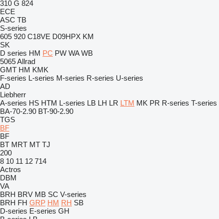
310 G
824
ECE
ASC
TB
S-series
605
920
C18VE
D09HPX
KM
SK
D series
HM
PC
PW
WA
WB
5065
Allrad
GMT
HM
KMK
F-series
L-series
M-series
R-series
U-series
AD
Liebherr
A-series
HS
HTM
L-series
LB
LH
LR
LTM
MK
PR
R-series
T-series
BA-70-2.90
BT-90-2.90
TGS
BF
BF
BT
MRT
MT
TJ
200
8
10
11
12
714
Actros
DBM
VA
BRH
BRV
MB
SC
V-series
BRH
FH
GRP
HM
RH
SB
D-series
E-series
GH