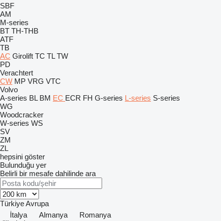
SBF
AM
M-series
BT
TH-THB
ATF
TB
AC
Girolift
TC
TL
TW
PD
Verachtert
CW
MP
VRG
VTC
Volvo
A-series
BL
BM
EC
ECR
FH
G-series
L-series
S-series
WG
Woodcracker
W-series
WS
SV
ZM
ZL
hepsini göster
Bulunduğu yer
Belirli bir mesafe dahilinde ara
Türkiye
Avrupa
İtalya
Almanya
Romanya