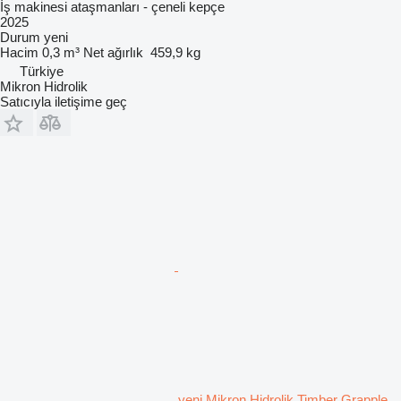
İş makinesi ataşmanları - çeneli kepçe
2025
Durum
yeni
Hacim
0,3 m³
Net ağırlık
459,9 kg
Türkiye
Mikron Hidrolik
Satıcıyla iletişime geç
yeni Mikron Hidrolik Timber Grapple