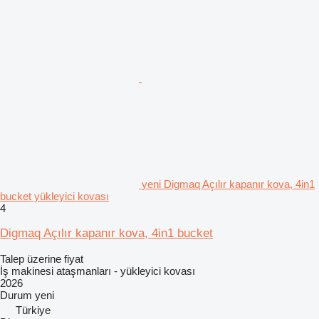
yeni Digmaq Açılır kapanır kova, 4in1
bucket yükleyici kovası
4
Digmaq Açılır kapanır kova, 4in1 bucket
Talep üzerine fiyat
İş makinesi ataşmanları - yükleyici kovası
2026
Durum
yeni
Türkiye