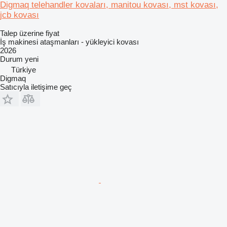
Digmaq telehandler kovaları, manitou kovası, mst kovası,
jcb kovası
Talep üzerine fiyat
İş makinesi ataşmanları - yükleyici kovası
2026
Durum
yeni
Türkiye
Digmaq
Satıcıyla iletişime geç