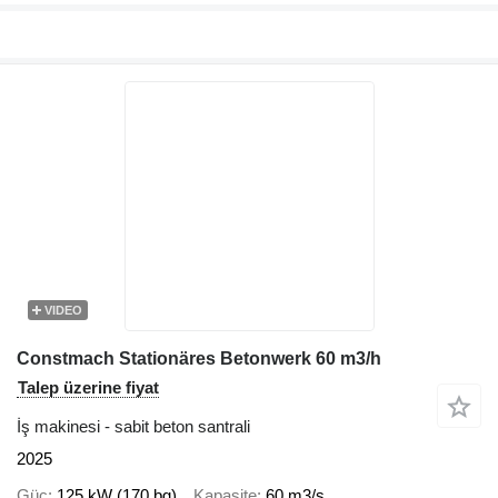
VIDEO
Constmach Stationäres Betonwerk 60 m3/h
Talep üzerine fiyat
İş makinesi - sabit beton santrali
2025
Güç
125 kW (170 bg)
Kapasite
60 m3/s