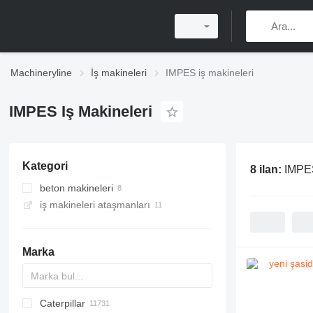
Machineryline
İş makineleri
IMPES iş makineleri
IMPES Iş Makineleri
Kategori
8 ilan:
IMPES
beton makineleri
iş makineleri ataşmanları
transmikserler
beton karıştırma tamburları
beton mikseri yarı römorklar
Marka
Caterpillar
Titan
AL
SP
AX
X-Series
AFW
HD
FlexiROC
1304
400 - series
BC
BG
BB
TW
553
GSH
Leonardo
AHK
K-series
CK
3.5
B-series
450