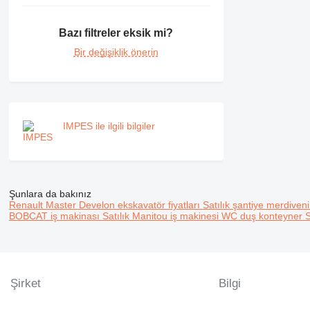
RM
Bazı filtreler eksik mi?
Bir değişiklik önerin
IMPES ile ilgili bilgiler
Şunlara da bakınız
Renault Master
Develon ekskavatör fiyatları
Satılık şantiye merdiven
BOBCAT iş makinası
Satılık Manitou iş makinesi
WC duş konteyner
S
Şirket
Bilgi