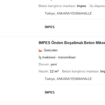
Beton karıştırıcı markası
Impes
Su depos
Türkiye, ANKARA/YENİMAHALLE
İMPES
IMPES Önden Boşaltmalı Beton Mikse
Üreticiden
İş makinesi - transmikser
Durum
yeni
Hacim
12 m³
Beton karıştırıcı markası
Im
Türkiye, ANKARA/YENİMAHALLE
İMPES