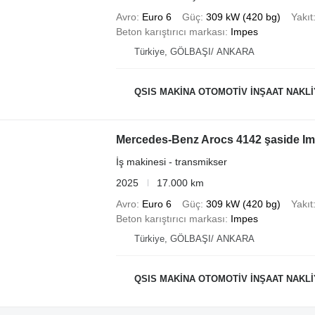
Avro
Euro 6
Güç
309 kW (420 bg)
Yakıt
Beton karıştırıcı markası
Impes
Türkiye, GÖLBAŞI/ ANKARA
QSIS MAKİNA OTOMOTİV İNŞAAT NAKLİYE İTHALAT 
Mercedes-Benz Arocs 4142 şaside I
İş makinesi - transmikser
2025
17.000 km
Avro
Euro 6
Güç
309 kW (420 bg)
Yakıt
Beton karıştırıcı markası
Impes
Türkiye, GÖLBAŞI/ ANKARA
QSIS MAKİNA OTOMOTİV İNŞAAT NAKLİYE İTHALAT 