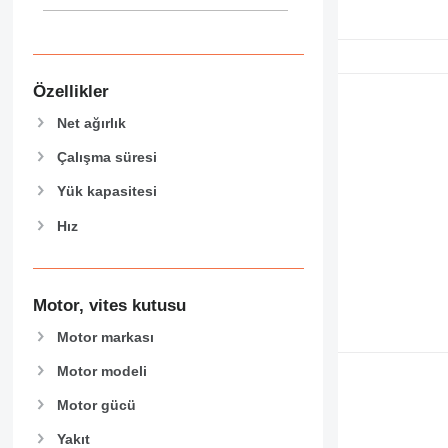
906
907
908
910
Özellikler
914
Net ağırlık
918
924
Çalışma süresi
926
Yük kapasitesi
928
Hız
930
938
950
953
Motor, vites kutusu
955
Motor markası
962
963
Motor modeli
966
Motor gücü
972
Yakıt
973