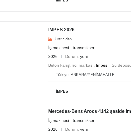
İMPES
IMPES 2026
Üreticiden
İş makinesi - transmikser
2026
Durum
yeni
Beton karıştırıcı markası
Impes
Su depos
Türkiye, ANKARA/YENİMAHALLE
İMPES
Mercedes-Benz Arocs 4142 şaside I
İş makinesi - transmikser
2026
Durum
yeni