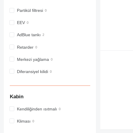
980
Partikül filtresi
982
988
EEV
990
992
AdBlue tankı
AP
Retarder
C-series
CB
Merkezi yağlama
CS
D series
Diferansiyel kilidi
E-series
F-series
GC
Kabin
IT
M-series
Kendiliğinden ısıtmalı
MH
NR
Kliması
PM