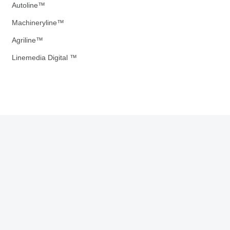
Autoline™
Machineryline™
Agriline™
Linemedia Digital ™
ulamalarımızı İndirin