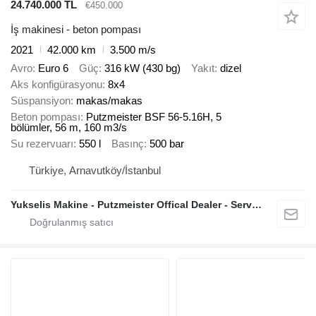
24.740.000 TL
€450.000
İş makinesi - beton pompası
2021
42.000 km
3.500 m/s
Avro
Euro 6
Güç
316 kW (430 bg)
Yakıt
dizel
Aks konfigürasyonu
8x4
Süspansiyon
makas/makas
Beton pompası
Putzmeister BSF 56-5.16H, 5
bölümler, 56 m, 160 m3/s
Su rezervuarı
550 l
Basınç
500 bar
Türkiye, Arnavutköy/İstanbul
Yukselis Makine - Putzmeister Offical Dealer - Service And Sales Center