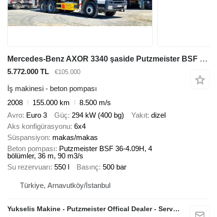
Mercedes-Benz AXOR 3340 şaside Putzmeister BSF 36-4.09H
5.772.000 TL
€105.000
İş makinesi - beton pompası
2008
155.000 km
8.500 m/s
Avro
Euro 3
Güç
294 kW (400 bg)
Yakıt
dizel
Aks konfigürasyonu
6x4
Süspansiyon
makas/makas
Beton pompası
Putzmeister BSF 36-4.09H, 4
bölümler, 36 m, 90 m3/s
Su rezervuarı
550 l
Basınç
500 bar
Türkiye, Arnavutköy/İstanbul
Yukselis Makine - Putzmeister Offical Dealer - Service And Sales Center