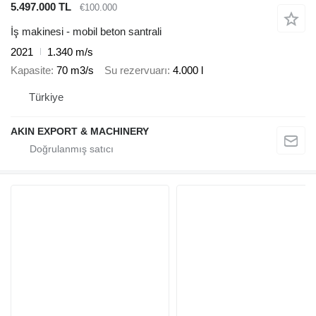
5.497.000 TL
€100.000
İş makinesi - mobil beton santrali
2021
1.340 m/s
Kapasite
70 m3/s
Su rezervuarı
4.000 l
Türkiye
AKIN EXPORT & MACHINERY