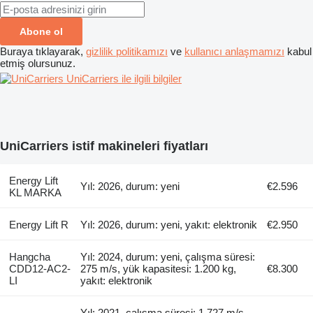
Abone ol
Buraya tıklayarak,
gizlilik politikamızı
ve
kullanıcı anlaşmamızı
kabul
etmiş olursunuz.
UniCarriers ile ilgili bilgiler
UniCarriers istif makineleri fiyatları
Energy Lift
Yıl: 2026, durum: yeni
€2.596
KL MARKA
Energy Lift R
Yıl: 2026, durum: yeni, yakıt: elektronik
€2.950
Hangcha
Yıl: 2024, durum: yeni, çalışma süresi:
CDD12-AC2-
275 m/s, yük kapasitesi: 1.200 kg,
€8.300
LI
yakıt: elektronik
Yıl: 2021, çalışma süresi: 1.727 m/s,