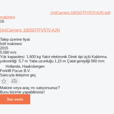
UniCarriers 160SDTFV570 AJN istif
makinesi
16
UniCarriers 160SDTFV570 AJN
Talep üzerine fiyat
İstif makinesi
2015
5.580 m/s
Yük kapasitesi
1.600 kg
Yakıt
elektronik
Direk tipi
üçlü
Kaldırma
yüksekliği
5,7 m
Yaba uzunluğu
1,15 m
Çatal genişliği
560 mm
Hollanda, Haaksbergen
Forklift Focus B.V.
Satıcıyla iletişime geç
Makine veya araç mı satıyorsunuz?
Bunu bizimle yapabilirsiniz!
İlan verin