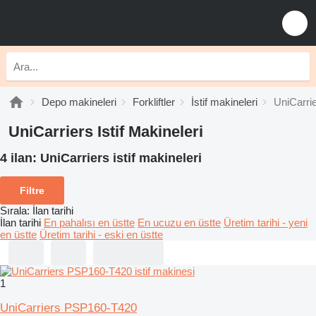
Depo makineleri
Forkliftler
İstif makineleri
UniCarrie
UniCarriers Istif Makineleri
4 ilan:
UniCarriers istif makineleri
Filtre
Sırala
:
İlan tarihi
İlan tarihi
En pahalısı en üstte
En ucuzu en üstte
Üretim tarihi - yeni
en üstte
Üretim tarihi - eski en üstte
1
UniCarriers PSP160-T420