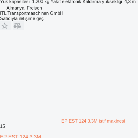
Yük kapasitesi
1.200 kg
Yakıt
elektronik
Kaldırma yüksekliği
4,3 m
Almanya, Freisen
ITL Transportmaschinen GmbH
Satıcıyla iletişime geç
EP EST 124 3.3M istif makinesi
15
EP EST 124 3.3M