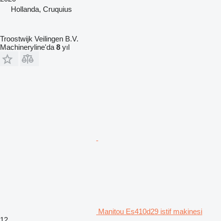
Hollanda, Cruquius
Troostwijk Veilingen B.V.
Machineryline'da
8
yıl
Manitou Es410d29 istif makinesi
12