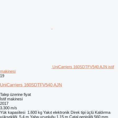
UniCarriers 160SDTFV540 AJN istif
makinesi
19
UniCarriers 160SDTFV540 AJN
Talep üzerine fiyat
İstif makinesi
2017
3.300 m/s
Yük kapasitesi
1.600 kg
Yakıt
elektronik
Direk tipi
üçlü
Kaldırma
yüksekliği
5,4 m
Yaba uzunluğu
1,15 m
Çatal genişliği
560 mm