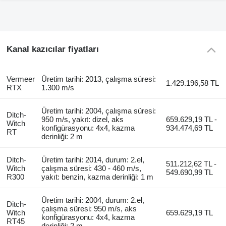
Kanal kazıcılar fiyatları
Vermeer
Üretim tarihi: 2013, çalışma süresi:
1.429.196,58 TL
RTX
1.300 m/s
Üretim tarihi: 2004, çalışma süresi:
Ditch-
950 m/s, yakıt: dizel, aks
659.629,19 TL -
Witch
konfigürasyonu: 4x4, kazma
934.474,69 TL
RT
derinliği: 2 m
Ditch-
Üretim tarihi: 2014, durum: 2.el,
511.212,62 TL -
Witch
çalışma süresi: 430 - 460 m/s,
549.690,99 TL
R300
yakıt: benzin, kazma derinliği: 1 m
Üretim tarihi: 2004, durum: 2.el,
Ditch-
çalışma süresi: 950 m/s, aks
Witch
659.629,19 TL
konfigürasyonu: 4x4, kazma
RT45
derinliği: 2 m