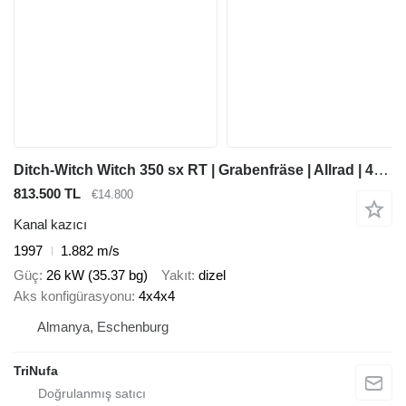
Ditch-Witch Witch 350 sx RT | Grabenfräse | Allrad | 4x4x4 |
813.500 TL
€14.800
Kanal kazıcı
1997
1.882 m/s
Güç
26 kW (35.37 bg)
Yakıt
dizel
Aks konfigürasyonu
4x4x4
Almanya, Eschenburg
TriNufa