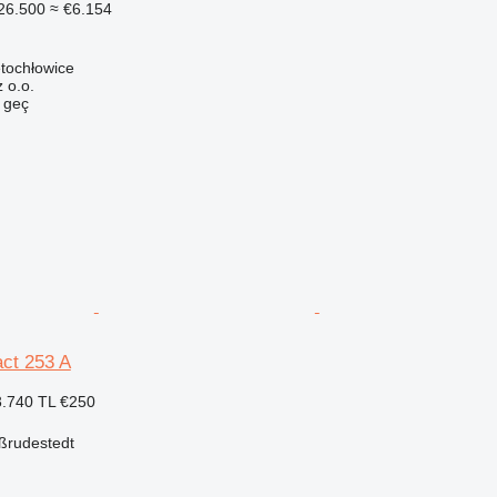
26.500
≈ €6.154
tochłowice
z o.o.
e geç
ct 253 A
.740 TL
€250
ßrudestedt