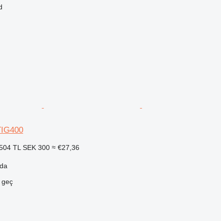
d
TIG400
504 TL
SEK 300
≈ €27,36
oda
e geç