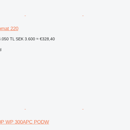
mat 220
.050 TL
SEK 3.600
≈ €328,40
d
00P WP 300APC PODW