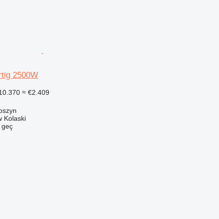
rtig 2500W
10.370
≈ €2.409
oszyn
 Kolaski
e geç