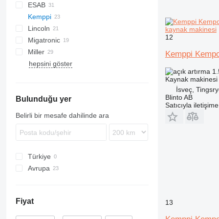
ESAB
Kemppi
LHF
XS
Lincoln
ORIGO
Minarc
kaynak makinesi
12
Migatronic
Miller
Kemppi Kempo
hepsini göster
Big Blue
1.
Bobcat
Kaynak makinesi
Gold Star
İsveç, Tingsr
Blinto AB
Bulunduğu yer
SRH
Satıcıyla iletişim
Belirli bir mesafe dahilinde ara
Türkiye
Avrupa
Polonya
İsveç
Fiyat
13
Almanya
Portekiz