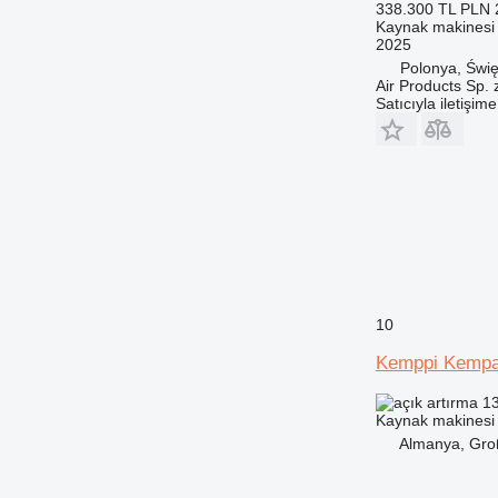
338.300 TL
PLN 
Kaynak makinesi
2025
Polonya, Świę
Air Products Sp. 
Satıcıyla iletişim
10
Kemppi Kempa
13
Kaynak makinesi
Almanya, Gro