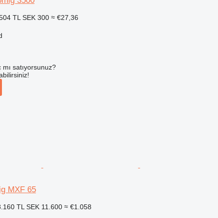
mig 3500
504 TL
SEK 300
≈ €27,36
d
 mı satıyorsunuz?
ilirsiniz!
ig MXF 65
.160 TL
SEK 11.600
≈ €1.058