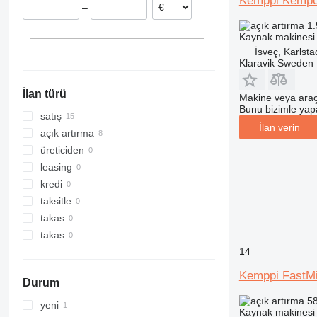
Kemppi Kempo
–
Hollanda
1.
Litvanya
Kaynak makinesi
İsveç, Karlsta
Klaravik Sweden
İlan türü
Makine veya araç
Bunu bizimle yapab
satış
İlan verin
açık artırma
üreticiden
leasing
kredi
taksitle
takas
takas
14
Kemppi FastM
Durum
58
yeni
Kaynak makinesi