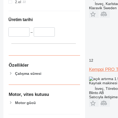
2.el
İsveç, Karlsta
Klaravik Sweden
Üretim tarihi
–
12
Özellikler
Kemppi PRO 
Çalışma süresi
1.
Kaynak makinesi
İsveç, Töreb
Blinto AB
Motor, vites kutusu
Satıcıyla iletişim
Motor gücü