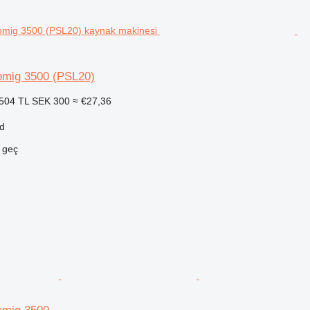
mig 3500 (PSL20)
504 TL
SEK 300
≈ €27,36
yd
e geç