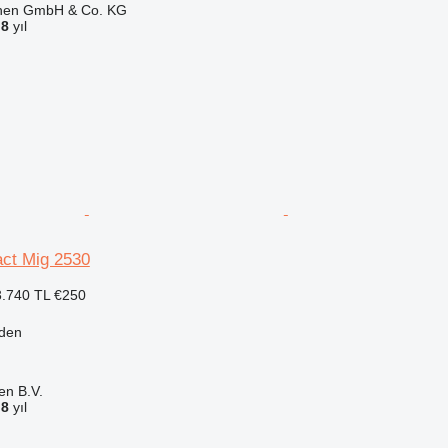
ionen GmbH & Co. KG
a
8
yıl
ct Mig 2530
.740 TL
€250
sden
en B.V.
a
8
yıl