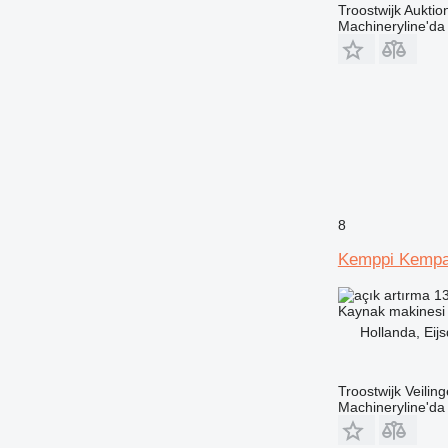
Troostwijk Aukt
Machineryline'd
8
Kemppi Kempa
13
Kaynak makinesi
Hollanda, Eij
Troostwijk Veiling
Machineryline'd