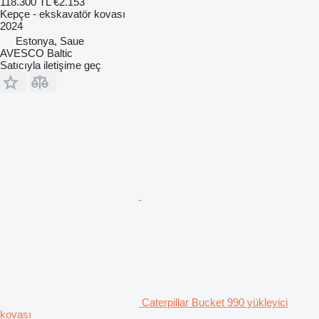
118.300 TL
€2.153
Kepçe - ekskavatör kovası
2024
Estonya, Saue
AVESCO Baltic
Satıcıyla iletişime geç
Caterpillar Bucket 990 yükleyici
kovası