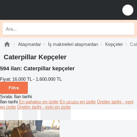
Ataşmanlar
İş makineleri ataşmanları
Kepçeler
Cat
Caterpillar Kepçeler
594 ilan:
Caterpillar kepçeler
Fiyat:
16.000 TL - 1.600.000 TL
Filtre
Sırala
:
İlan tarihi
İlan tarihi
En pahalısı en üstte
En ucuzu en üstte
Üretim tarihi - yeni
en üstte
Üretim tarihi - eski en üstte