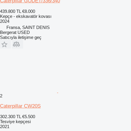
Caterpillar GODET/336/340
439.800 TL
€8.000
Kepçe - ekskavatör kovası
2024
Fransa, SAINT DENIS
Bergerat USED
Satıcıyla iletişime geç
2
Caterpillar CW20S
302.300 TL
€5.500
Tesviye kepçesi
2021