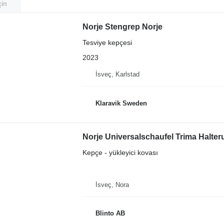
çin
Norje Stengrep Norje
Tesviye kepçesi
2023
İsveç, Karlstad
Klaravik Sweden
Norje Universalschaufel Trima Halte
Kepçe - yükleyici kovası
İsveç, Nora
Blinto AB