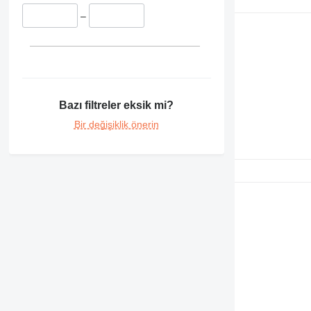
438
–
444
906
908
924
930
938
Bazı filtreler eksik mi?
950
Bir değişiklik önerin
962
963
966
972
980
988
992
DE
F-series
GP
M-series