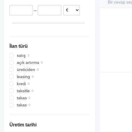
Bir cevap se
325
–
326
329
330
336
340
İlan türü
345
349
satış
350
açık artırma
365
üreticiden
374
leasing
390
kredi
395
taksitle
416
takas
420
takas
428
432
Üretim tarihi
434