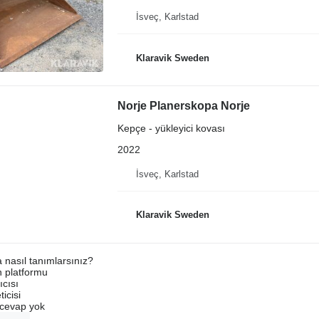
İsveç, Karlstad
Klaravik Sweden
Norje Planerskopa Norje
Kepçe - yükleyici kovası
2022
İsveç, Karlstad
Klaravik Sweden
a nasıl tanımlarsınız?
an platformu
ıcısı
ticisi
u cevap yok