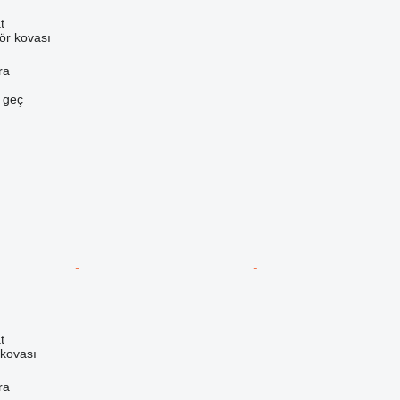
t
ör kovası
ra
e geç
t
 kovası
ra