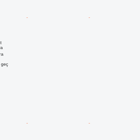
t
va
ra
e geç