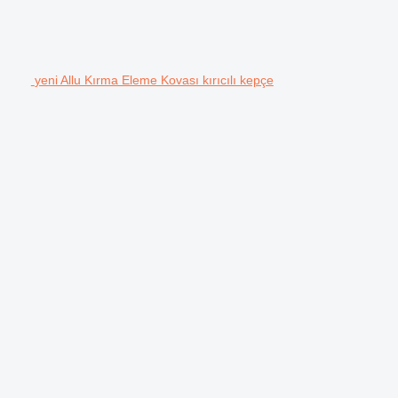
yeni Allu Kırma Eleme Kovası kırıcılı kepçe