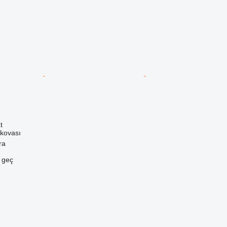
t
 kovası
ra
e geç