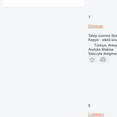
938
950
7
962
963
Doosan
966
Talep üzerine fiya
972
Kepçe - elekli ko
980
Türkiye, Anka
Andoks Makine
988
Satıcıyla iletişim
992
DE
F-series
GP
M-series
V-series
5
Liebherr