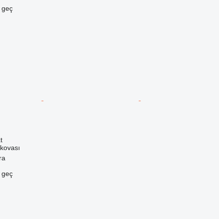
e geç
t
 kovası
ra
e geç