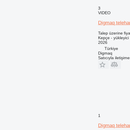
3
VIDEO
Digmaq telehan
Talep üzerine fiya
Kepçe - yükleyici
2026
Türkiye
Digmaq
Satıcıyla iletişim
1
Digmaq telehan