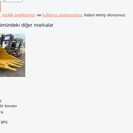
k,
gizlilik politikamızı
ve
kullanıcı anlaşmamızı
kabul etmiş olursunuz.
ümündeki diğer markalar
t
ör kovası
ra
e geç