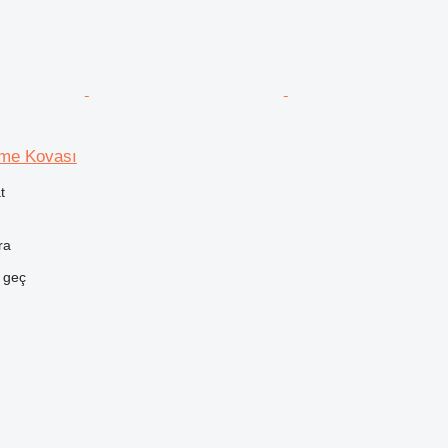
eme Kovası
t
ra
e geç