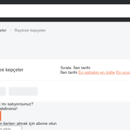
eler
Raytree kepçeler
Sırala
:
İlan tarihi
ee kepçeler
İlan tarihi
En pahalısı en üstte
En ucuz
 mı satıyorsunuz?
ilirsiniz!
i ilanları almak için abone olun