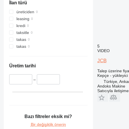
İlan türü
340
345
üreticiden
349
leasing
350
kredi
365
taksitle
374
takas
390
5
takas
VIDEO
395
416
JCB
Üretim tarihi
420
Talep üzerine fiya
428
Kepçe - yükleyici
–
432
Türkiye, Anka
Andoks Makine
434
Satıcıyla iletişim
438
444
906
908
Bazı filtreler eksik mi?
924
Bir değişiklik önerin
930