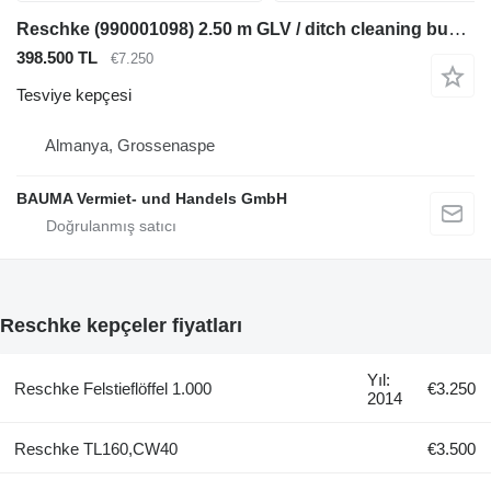
Reschke (990001098) 2.50 m GLV / ditch cleaning bucket CW
398.500 TL
€7.250
Tesviye kepçesi
Almanya, Grossenaspe
BAUMA Vermiet- und Handels GmbH
Reschke kepçeler fiyatları
Yıl:
Reschke Felstieflöffel 1.000
€3.250
2014
Reschke TL160,CW40
€3.500