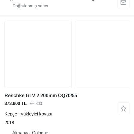
Reschke GLV 2.200mm OQ70/55
373.800 TL
€6.800
Kepçe - yükleyici kovası
2018
Almanya, Cologne