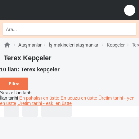
Ataşmanlar
İş makineleri ataşmanları
Kepçeler
Ter
Terex Kepçeler
10 ilan:
Terex kepçeler
Filtre
Sırala
:
İlan tarihi
İlan tarihi
En pahalısı en üstte
En ucuzu en üstte
Üretim tarihi - yeni
en üstte
Üretim tarihi - eski en üstte