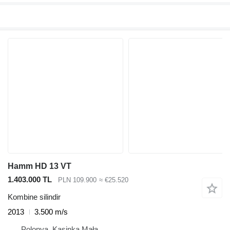
Hamm HD 13 VT
1.403.000 TL
PLN 109.900
≈ €25.520
Kombine silindir
2013
3.500 m/s
Polonya, Kasinka Mała