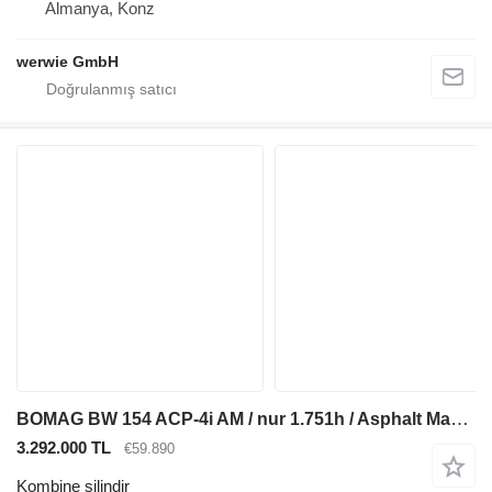
Almanya, Konz
werwie GmbH
BOMAG BW 154 ACP-4i AM / nur 1.751h / Asphalt Manager
3.292.000 TL
€59.890
Kombine silindir