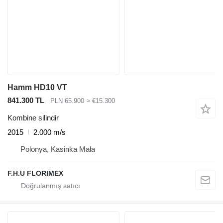
Hamm HD10 VT
841.300 TL
PLN 65.900
≈ €15.300
Kombine silindir
2015
2.000 m/s
Polonya, Kasinka Mała
F.H.U FLORIMEX