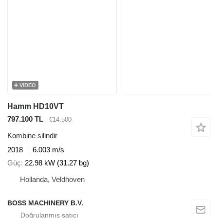
VIDEO
Hamm HD10VT
797.100 TL
€14.500
Kombine silindir
2018
6.003 m/s
Güç
22.98 kW (31.27 bg)
Hollanda, Veldhoven
BOSS MACHINERY B.V.