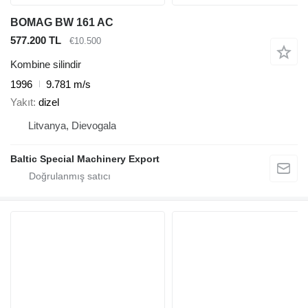
BOMAG BW 161 AC
577.200 TL
€10.500
Kombine silindir
1996
9.781 m/s
Yakıt
dizel
Litvanya, Dievogala
Baltic Special Machinery Export