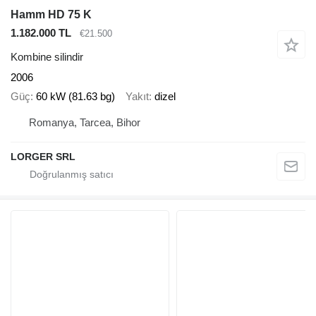
Hamm HD 75 K
1.182.000 TL
€21.500
Kombine silindir
2006
Güç
60 kW (81.63 bg)
Yakıt
dizel
Romanya, Tarcea, Bihor
LORGER SRL