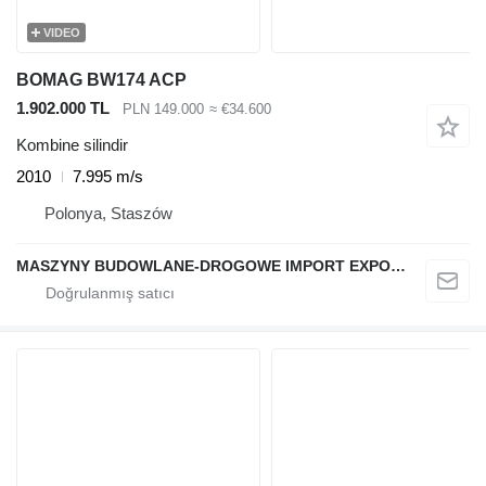
VIDEO
BOMAG BW174 ACP
1.902.000 TL
PLN 149.000
≈ €34.600
Kombine silindir
2010
7.995 m/s
Polonya, Staszów
MASZYNY BUDOWLANE-DROGOWE IMPORT EXPORT