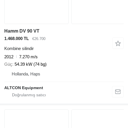
Hamm DV 90 VT
1.468.000 TL
€26.700
Kombine silindir
2012
7.270 m/s
Güç
54.39 kW (74 bg)
Hollanda, Haps
ALTCON Equipment