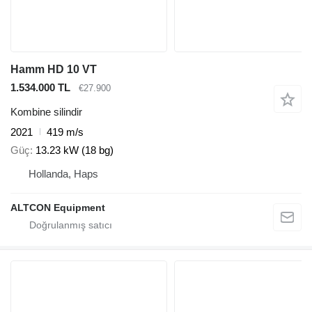
Hamm HD 10 VT
1.534.000 TL
€27.900
Kombine silindir
2021
419 m/s
Güç
13.23 kW (18 bg)
Hollanda, Haps
ALTCON Equipment