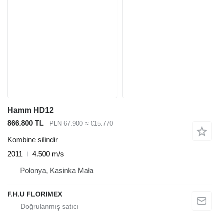
Hamm HD12
866.800 TL
PLN 67.900
≈ €15.770
Kombine silindir
2011
4.500 m/s
Polonya, Kasinka Mała
F.H.U FLORIMEX