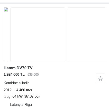
Hamm DV70 TV
1.924.000 TL
€35.000
Kombine silindir
2012
4.460 m/s
Güç
64 kW (87.07 bg)
Letonya, Riga