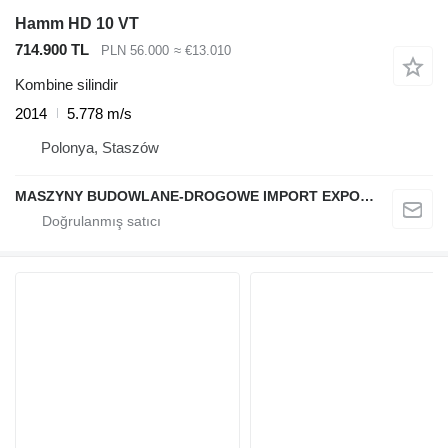
Hamm HD 10 VT
714.900 TL
PLN 56.000
≈ €13.010
Kombine silindir
2014
5.778 m/s
Polonya, Staszów
MASZYNY BUDOWLANE-DROGOWE IMPORT EXPORT