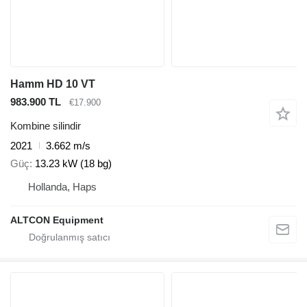
Hamm HD 10 VT
983.900 TL
€17.900
Kombine silindir
2021
3.662 m/s
Güç
13.23 kW (18 bg)
Hollanda, Haps
ALTCON Equipment