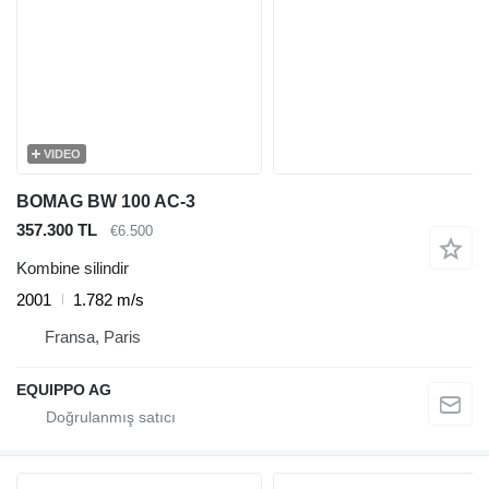
VIDEO
BOMAG BW 100 AC-3
357.300 TL
€6.500
Kombine silindir
2001
1.782 m/s
Fransa, Paris
EQUIPPO AG