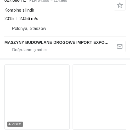
817.000 TL
PLN 64.000
≈ €14.860
Kombine silindir
2015
2.056 m/s
Polonya, Staszów
MASZYNY BUDOWLANE-DROGOWE IMPORT EXPORT
VIDEO