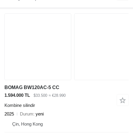
BOMAG BW120AC-5 CC
1.594.000 TL
$33.500
≈ €28.990
Kombine silindir
2025
Durum
yeni
Çin, Hong Kong