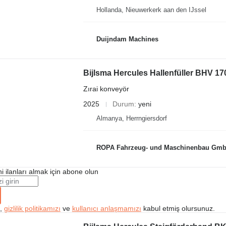
Hollanda, Nieuwerkerk aan den IJssel
Duijndam Machines
Bijlsma Hercules Hallenfüller BHV 17
Zırai konveyör
2025
Durum
yeni
Almanya, Herrngiersdorf
ROPA Fahrzeug- und Maschinenbau Gm
i ilanları almak için abone olun
k,
gizlilik politikamızı
ve
kullanıcı anlaşmamızı
kabul etmiş olursunuz.