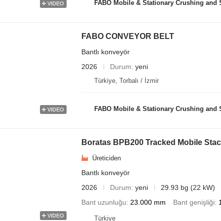
FABO Mobile & Stationary Crushing and Screening Plants | Concre
VIDEO
FABO CONVEYOR BELT
Bantlı konveyör
2026
Durum
yeni
Türkiye, Torbalı / İzmir
FABO Mobile & Stationary Crushing and Screening Plants | Concre
VIDEO
Boratas BPB200 Tracked Mobile Stac
Üreticiden
Bantlı konveyör
2026
Durum
yeni
29.93 bg (22 kW)
Bant uzunluğu
23.000 mm
Bant genişliği
VIDEO
Türkiye