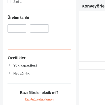
2.el
"Konveyörle
Üretim tarihi
–
Özellikler
Yük kapasitesi
Net ağırlık
Bazı filtreler eksik mi?
Bir değişiklik önerin