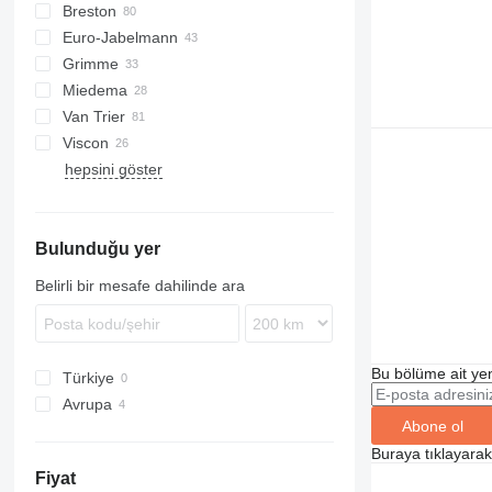
Breston
Euro-Jabelmann
Grimme
Miedema
SE
Van Trier
SL
LBV
Viscon
MC
hepsini göster
SB
W-series
Bulunduğu yer
Belirli bir mesafe dahilinde ara
Bu bölüme ait yen
Türkiye
Avrupa
Abone ol
Almanya
Buraya tıklayara
Hollanda
Fiyat