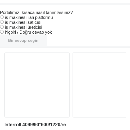
Portalımızı kısaca nasıl tanımlarsınız?
i̇ş makinesi ilan platformu
i̇ş makinesi satıcısı
i̇ş makinesi üreticisi
hiçbiri / Doğru cevap yok
Bir cevap seçin
Interroll 4099/90°600/1220/re