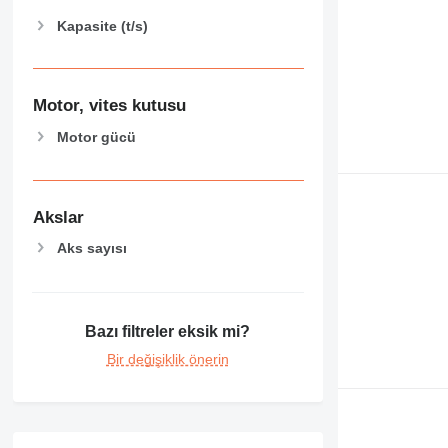
Kapasite (t/s)
Motor, vites kutusu
Motor gücü
Akslar
Aks sayısı
Bazı filtreler eksik mi?
Bir değişiklik önerin