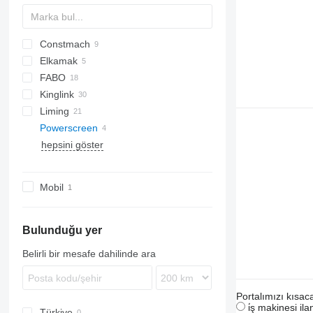
Constmach
Elkamak
60
FABO
100
Kinglink
120
DSHC
Liming
250
FTS
2LSX
Powerscreen
KL
XSD3016
hepsini göster
Commander
Commander 1400
Mobil
Bulunduğu yer
Belirli bir mesafe dahilinde ara
Portalımızı kısac
i̇ş makinesi il
Türkiye