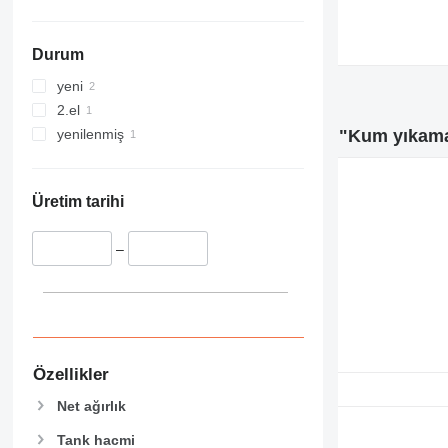
Durum
yeni
2.el
"Kum yıkama
yenilenmiş
Üretim tarihi
–
Özellikler
Net ağırlık
Tank hacmi