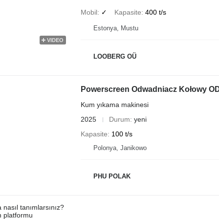
Mobil
✓
Kapasite
400 t/s
Estonya, Mustu
VIDEO
LOOBERG OÜ
Powerscreen Odwadniacz Kołowy O
Kum yıkama makinesi
2025
Durum
yeni
Kapasite
100 t/s
Polonya, Janikowo
PHU POLAK
a nasıl tanımlarsınız?
an platformu