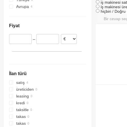
i̇ş makinesi sat
Avrupa
i̇ş makinesi üre
hiçbiri / Doğr
Polonya
Bir cevap se
Estonya
Fiyat
–
İlan türü
satış
üreticiden
leasing
kredi
taksitle
takas
takas