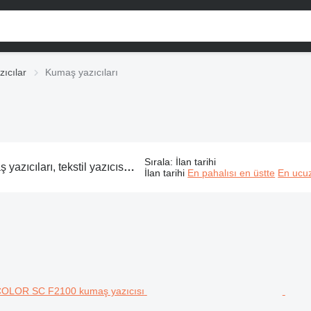
zıcılar
Kumaş yazıcıları
Sırala
:
İlan tarihi
ı, tekstil yazıcısı, kumaş baskı makinesi, tekstil baskı makinesi
İlan tarihi
En pahalısı en üstte
En ucuz