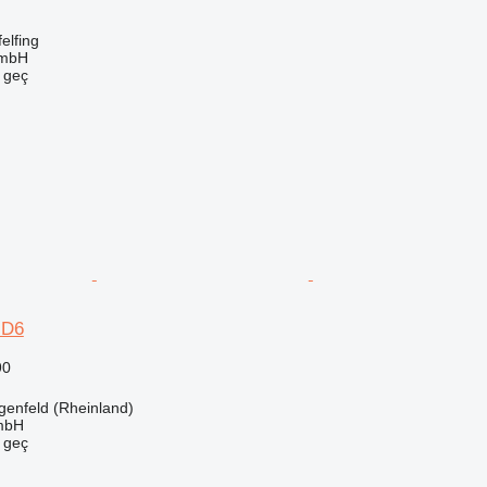
elfing
GmbH
e geç
HD6
90
enfeld (Rheinland)
mbH
e geç