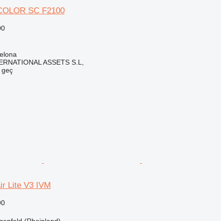
COLOR SC F2100
00
elona
ERNATIONAL ASSETS S.L,
e geç
ir Lite V3 IVM
90