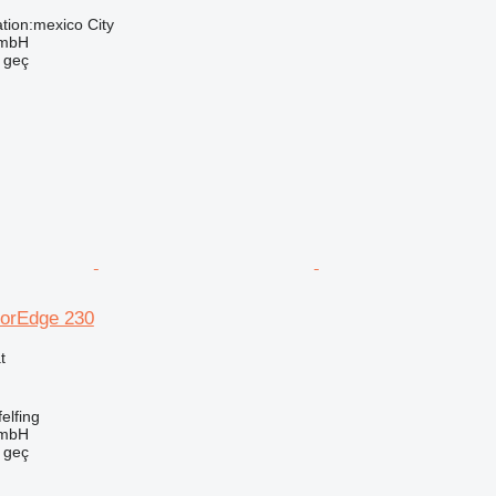
tion:mexico City
GmbH
e geç
lorEdge 230
t
elfing
GmbH
e geç