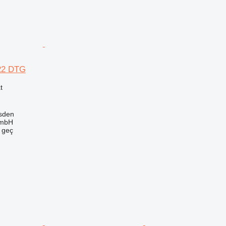
22 DTG
t
sden
GmbH
e geç