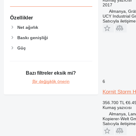
Kumaş yazıcısı
2017
Almanya, Gräf
UCY Industrial 
Özellikler
Satıcıyla iletişim
Net ağırlık
Baskı genişliği
Güç
Bazı filtreler eksik mi?
6
Bir değişiklik önerin
Kornit Storm 
356.700 TL
€6.4
Kumaş yazıcısı
Almanya, Lang
Kopierer-Welt G
Satıcıyla iletişim