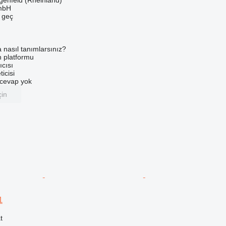
enfeld (Rheinland)
mbH
e geç
a nasıl tanımlarsınız?
an platformu
ıcısı
ticisi
u cevap yok
çin
1
t