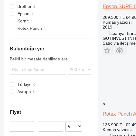
Epson SURE 
Brother
Epson
269.300 TL
€4.9
Kornit
Kumaş yazıcısı
2019
Rotex Punch
İspanya, Barc
GUTINVEST INT
Satıcıyla iletişim
Bulunduğu yer
Belirli bir mesafe dahilinde ara
Türkiye
Avrupa
Almanya
5
İspanya
Fiyat
Rotex Punch A
136.900 TL
€2.4
–
Kumaş yazıcısı