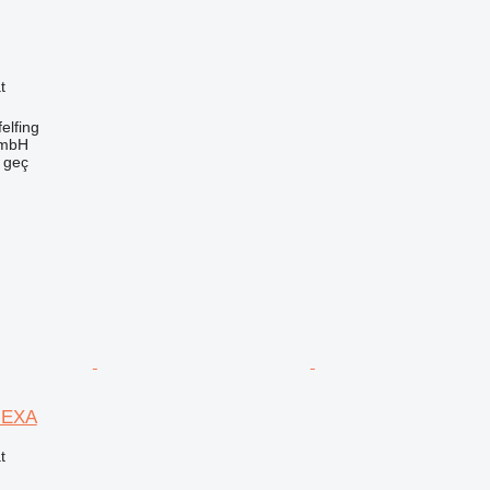
t
elfing
GmbH
e geç
HEXA
t