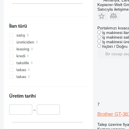
Almanya, Lang
Kopierer-Welt G
Satıcıyla iletişim
İlan türü
Portalımızı kısac
i̇ş makinesi il
satış
i̇ş makinesi sat
i̇ş makinesi üre
üreticiden
hiçbiri / Doğr
leasing
Bir cevap se
kredi
taksitle
takas
takas
Üretim tarihi
7
–
Brother GT-36
Talep üzerine fiya