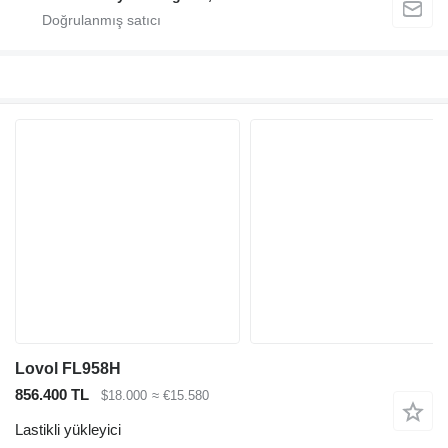
Lovol FL958H
856.400 TL
$18.000
≈ €15.580
Lastikli yükleyici