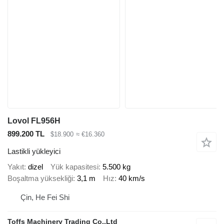
Lovol FL956H
899.200 TL
$18.900
≈ €16.360
Lastikli yükleyici
Yakıt
dizel
Yük kapasitesi
5.500 kg
Boşaltma yüksekliği
3,1 m
Hız
40 km/s
Çin, He Fei Shi
Toffs Machinery Trading Co.,Ltd