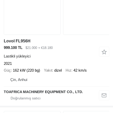
Lovol FL956H
999.100 TL
$21.000
≈ €18.180
Lastikli yükleyici
2021
Güç
162 kW (220 bg)
Yakıt
dizel
Hız
42 km/s
Çin, Anhui
TOAFRICA MACHINERY EQUIPMENT CO., LTD.