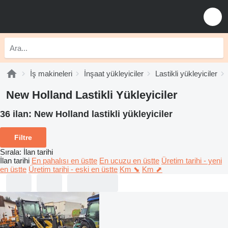
İş makineleri
İnşaat yükleyiciler
Lastikli yükleyiciler
New Holland Lastikli Yükleyiciler
36 ilan:
New Holland lastikli yükleyiciler
Filtre
Sırala
:
İlan tarihi
İlan tarihi
En pahalısı en üstte
En ucuzu en üstte
Üretim tarihi - yeni
en üstte
Üretim tarihi - eski en üstte
Km ⬊
Km ⬈