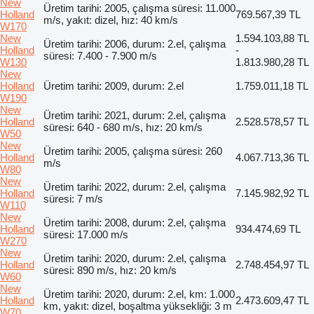
New
Üretim tarihi: 2005, çalışma süresi: 11.000
Holland
769.567,39 TL
m/s, yakıt: dizel, hız: 40 km/s
W170
New
1.594.103,88 TL
Üretim tarihi: 2006, durum: 2.el, çalışma
Holland
-
süresi: 7.400 - 7.900 m/s
W130
1.813.980,28 TL
New
Holland
Üretim tarihi: 2009, durum: 2.el
1.759.011,18 TL
W190
New
Üretim tarihi: 2021, durum: 2.el, çalışma
Holland
2.528.578,57 TL
süresi: 640 - 680 m/s, hız: 20 km/s
W50
New
Üretim tarihi: 2005, çalışma süresi: 260
Holland
4.067.713,36 TL
m/s
W80
New
Üretim tarihi: 2022, durum: 2.el, çalışma
Holland
7.145.982,92 TL
süresi: 7 m/s
W110
New
Üretim tarihi: 2008, durum: 2.el, çalışma
Holland
934.474,69 TL
süresi: 17.000 m/s
W270
New
Üretim tarihi: 2020, durum: 2.el, çalışma
Holland
2.748.454,97 TL
süresi: 890 m/s, hız: 20 km/s
W60
New
Üretim tarihi: 2020, durum: 2.el, km: 1.000
Holland
2.473.609,47 TL
km, yakıt: dizel, boşaltma yüksekliği: 3 m
W70