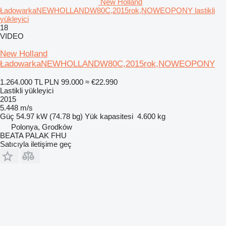
New Holland
ŁadowarkaNEWHOLLANDW80C,2015rok,NOWEOPONY lastikli
yükleyici
18
VIDEO
New Holland
ŁadowarkaNEWHOLLANDW80C,2015rok,NOWEOPONY
1.264.000 TL
PLN 99.000
≈ €22.990
Lastikli yükleyici
2015
5.448 m/s
Güç
54.97 kW (74.78 bg)
Yük kapasitesi
4.600 kg
Polonya, Grodków
BEATA PALAK FHU
Satıcıyla iletişime geç