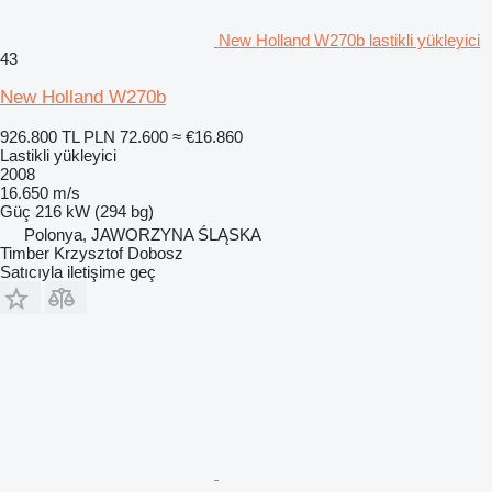
New Holland W270b lastikli yükleyici
43
New Holland W270b
926.800 TL
PLN 72.600
≈ €16.860
Lastikli yükleyici
2008
16.650 m/s
Güç
216 kW (294 bg)
Polonya, JAWORZYNA ŚLĄSKA
Timber Krzysztof Dobosz
Satıcıyla iletişime geç