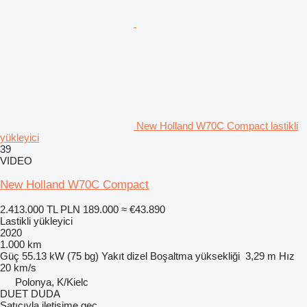
New Holland W70C Compact lastikli
yükleyici
39
VIDEO
New Holland W70C Compact
2.413.000 TL
PLN 189.000
≈ €43.890
Lastikli yükleyici
2020
1.000 km
Güç
55.13 kW (75 bg)
Yakıt
dizel
Boşaltma yüksekliği
3,29 m
Hız
20 km/s
Polonya, K/Kielc
DUET DUDA
Satıcıyla iletişime geç