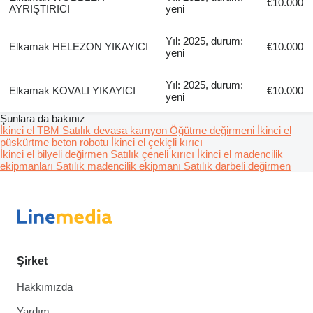
€10.000
AYRIŞTIRICI
yeni
Yıl: 2025, durum:
Elkamak HELEZON YIKAYICI
€10.000
yeni
Yıl: 2025, durum:
Elkamak KOVALI YIKAYICI
€10.000
yeni
Şunlara da bakınız
İkinci el TBM
Satılık devasa kamyon
Öğütme değirmeni
İkinci el
püskürtme beton robotu
İkinci el çekiçli kırıcı
İkinci el bilyeli değirmen
Satılık çeneli kırıcı
İkinci el madencilik
ekipmanları
Satılık madencilik ekipmanı
Satılık darbeli değirmen
Şirket
Hakkımızda
Yardım