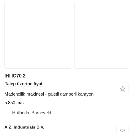
IHI IC70 2
Talep üzerine fiyat
Madencilik makinesi - paletli damperli kamyon
5.850 m/s
Hollanda, Barneveld
A.Z. Industrials B.V.