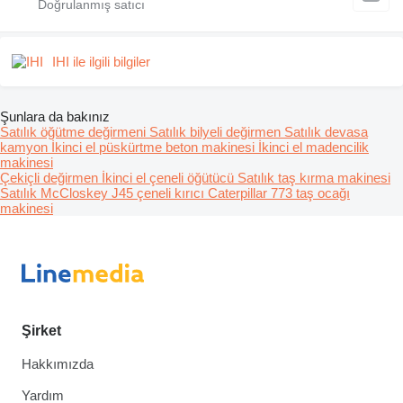
IHI ile ilgili bilgiler
Şunlara da bakınız
Satılık öğütme değirmeni
Satılık bilyeli değirmen
Satılık devasa
kamyon
İkinci el püskürtme beton makinesi
İkinci el madencilik
makinesi
Çekiçli değirmen
İkinci el çeneli öğütücü
Satılık taş kırma makinesi
Satılık McCloskey J45 çeneli kırıcı
Caterpillar 773 taş ocağı
makinesi
Şirket
Hakkımızda
Yardım