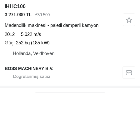
IHI IC100
3.271.000 TL
€59.500
Madencilik makinesi - paletli damperli kamyon
2012
5.922 m/s
Güç
252 bg (185 kW)
Hollanda, Veldhoven
BOSS MACHINERY B.V.