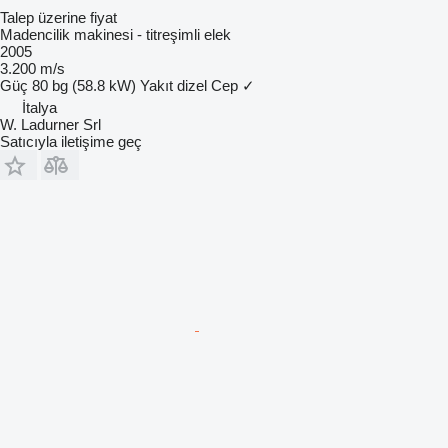
Talep üzerine fiyat
Madencilik makinesi - titreşimli elek
2005
3.200 m/s
Güç
80 bg (58.8 kW)
Yakıt
dizel
Cep
✓
İtalya
W. Ladurner Srl
Satıcıyla iletişime geç