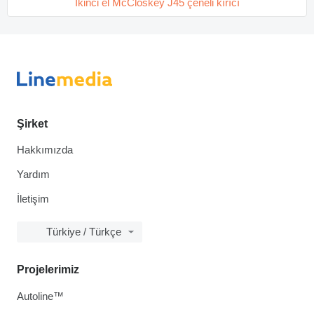
İkinci el McCloskey J45 çeneli kırıcı
Şirket
Hakkımızda
Yardım
İletişim
Türkiye / Türkçe
Projelerimiz
Autoline™