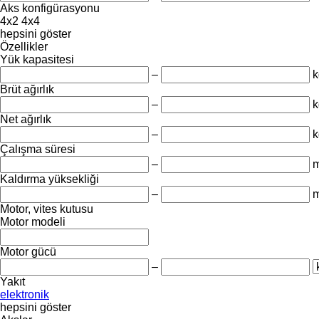
Aks konfigürasyonu
4x2
4x4
hepsini göster
Özellikler
Yük kapasitesi
–
k
Brüt ağırlık
–
k
Net ağırlık
–
k
Çalışma süresi
–
m
Kaldırma yüksekliği
–
Motor, vites kutusu
Motor modeli
Motor gücü
–
Yakıt
elektronik
hepsini göster