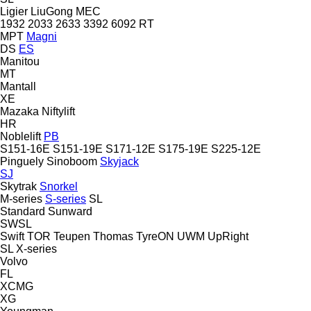
Ligier
LiuGong
MEC
1932
2033
2633
3392
6092 RT
MPT
Magni
DS
ES
Manitou
MT
Mantall
XE
Mazaka
Niftylift
HR
Noblelift
PB
S151-16E
S151-19E
S171-12E
S175-19E
S225-12E
Pinguely
Sinoboom
Skyjack
SJ
Skytrak
Snorkel
M-series
S-series
SL
Standard
Sunward
SWSL
Swift
TOR
Teupen
Thomas
TyreON
UWM
UpRight
SL
X-series
Volvo
FL
XCMG
XG