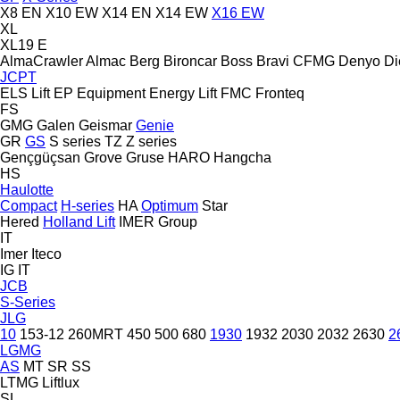
X8 EN
X10 EW
X14 EN
X14 EW
X16 EW
XL
XL19 E
AlmaCrawler
Almac
Berg
Bironcar
Boss
Bravi
CFMG
Denyo
Di
JCPT
ELS Lift
EP Equipment
Energy Lift
FMC
Fronteq
FS
GMG
Galen
Geismar
Genie
GR
GS
S series
TZ
Z series
Gençgüçsan
Grove
Gruse
HARO
Hangcha
HS
Haulotte
Compact
H-series
HA
Optimum
Star
Hered
Holland Lift
IMER Group
IT
Imer
Iteco
IG
IT
JCB
S-Series
JLG
10
153-12
260MRT
450
500
680
1930
1932
2030
2032
2630
2
LGMG
AS
MT
SR
SS
LTMG
Liftlux
SL