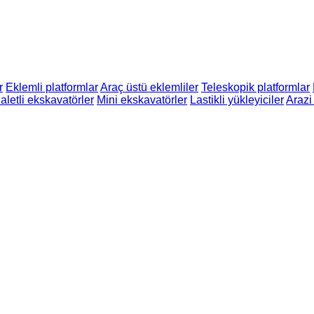
r
Eklemli platformlar
Araç üstü eklemliler
Teleskopik platformlar
aletli ekskavatörler
Mini ekskavatörler
Lastikli yükleyiciler
Arazi 