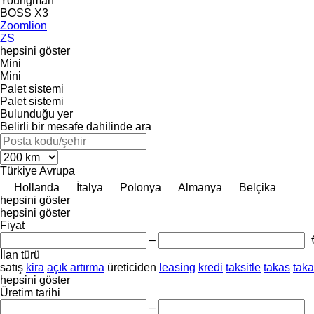
Youngman
BOSS X3
Zoomlion
ZS
hepsini göster
Mini
Mini
Palet sistemi
Palet sistemi
Bulunduğu yer
Belirli bir mesafe dahilinde ara
Türkiye
Avrupa
Hollanda
İtalya
Polonya
Almanya
Belçika
hepsini göster
hepsini göster
Fiyat
–
İlan türü
satış
kira
açık artırma
üreticiden
leasing
kredi
taksitle
takas
tak
hepsini göster
Üretim tarihi
–