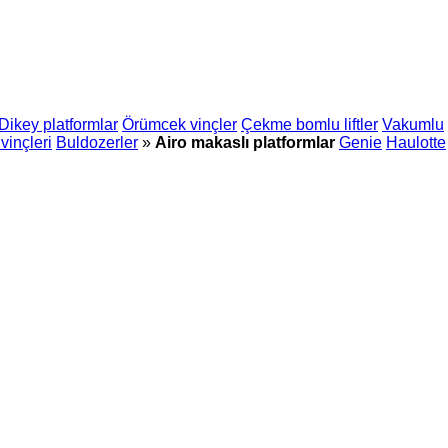
Dikey platformlar
Örümcek vinçler
Çekme bomlu liftler
Vakumlu
vinçleri
Buldozerler
»
Airo makaslı platformlar
Genie
Haulotte