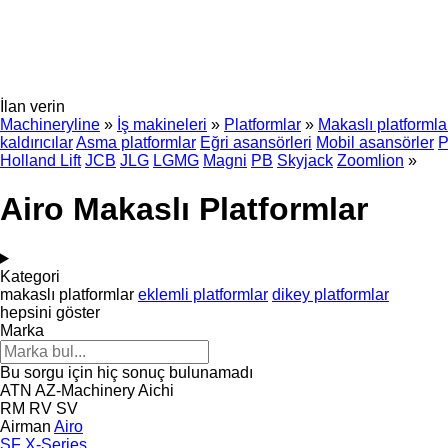
İlan verin
Machineryline
»
İş makineleri
»
Platformlar
»
Makaslı platformla
kaldırıcılar
Asma platformlar
Eğri asansörleri
Mobil asansörler
P
Holland Lift
JCB
JLG
LGMG
Magni
PB
Skyjack
Zoomlion
»
Airo Makaslı Platformlar
Kategori
makaslı platformlar
eklemli platformlar
dikey platformlar
hepsini göster
Marka
Bu sorgu için hiç sonuç bulunamadı
ATN
AZ-Machinery
Aichi
RM
RV
SV
Airman
Airo
SF
X-Series