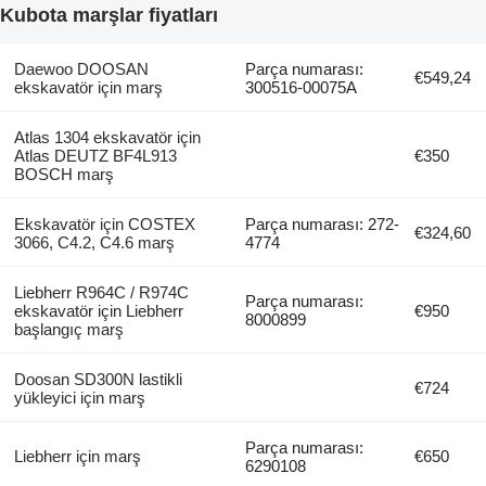
Kubota marşlar fiyatları
Daewoo DOOSAN
Parça numarası:
€549,24
ekskavatör için marş
300516-00075A
Atlas 1304 ekskavatör için
Atlas DEUTZ BF4L913
€350
BOSCH marş
Ekskavatör için COSTEX
Parça numarası: 272-
€324,60
3066, C4.2, C4.6 marş
4774
Liebherr R964C / R974C
Parça numarası:
ekskavatör için Liebherr
€950
8000899
başlangıç marş
Doosan SD300N lastikli
€724
yükleyici için marş
Parça numarası:
Liebherr için marş
€650
6290108