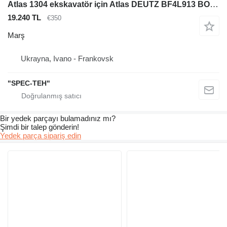
Atlas 1304 ekskavatör için Atlas DEUTZ BF4L913 BOSCH marş
19.240 TL
€350
Marş
Ukrayna, Ivano - Frankovsk
"SPEC-TEH"
Bir yedek parçayı bulamadınız mı?
Şimdi bir talep gönderin!
Yedek parça sipariş edin