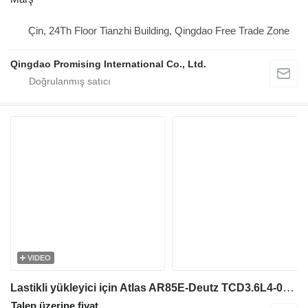
Çin, 24Th Floor Tianzhi Building, Qingdao Free Trade Zone
Qingdao Promising International Co., Ltd.
VIDEO
Lastikli yükleyici için Atlas AR85E-Deutz TCD3.6L4-04125685- /Marş Motoru
Talep üzerine fiyat