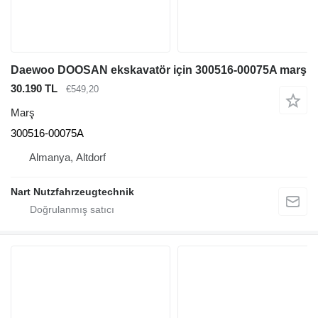
Daewoo DOOSAN ekskavatör için 300516-00075A marş
30.190 TL
€549,20
Marş
300516-00075A
Almanya, Altdorf
Nart Nutzfahrzeugtechnik