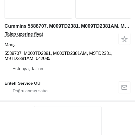
Cummins 5588707, M009TD2381, M009TD2381AM, M9TD2381, M9TD2381AM, 042089 ekskavatör için Cummins 5588707 marş
Talep üzerine fiyat
Marş
5588707, M009TD2381, M009TD2381AM, M9TD2381,
M9TD2381AM, 042089
Estonya, Tallinn
Eriteh Service OÜ