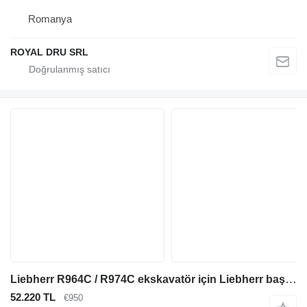
Romanya
ROYAL DRU SRL
Liebherr R964C / R974C ekskavatör için Liebherr başlangıç 8000899 marş
52.220 TL
€950