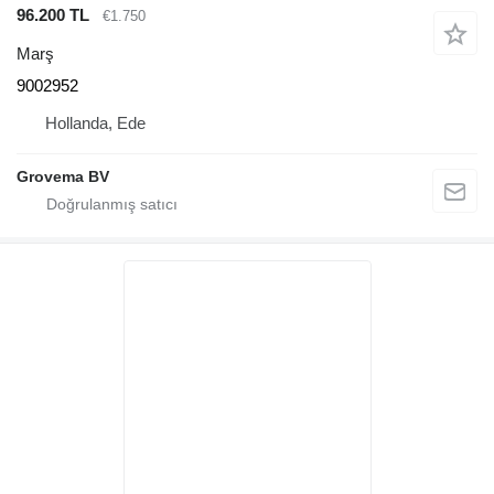
96.200 TL
€1.750
Marş
9002952
Hollanda, Ede
Grovema BV