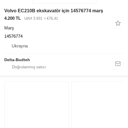
Volvo EC210B ekskavatör için 14576774 marş
4.200 TL
UAH 3.931
≈ €76,41
Marş
14576774
Ukrayna
Delta-Budteh