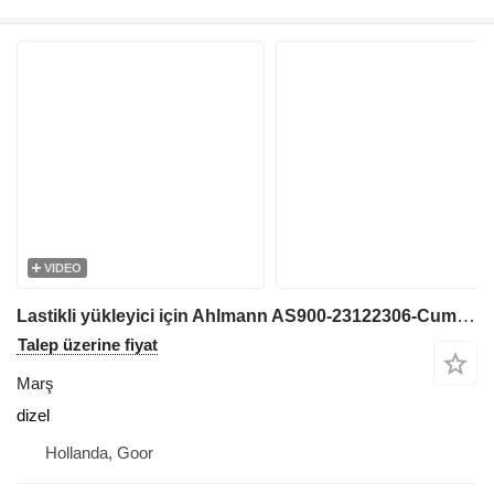
VIDEO
Lastikli yükleyici için Ahlmann AS900-23122306-Cummins B3.3T- /Anlasser marş
Talep üzerine fiyat
Marş
dizel
Hollanda, Goor