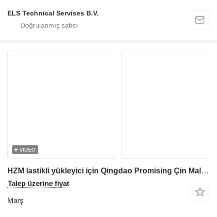
ELS Technical Servises B.V.
VIDEO
HZM lastikli yükleyici için Qingdao Promising Çin Malı Yükleyici Motoru QDY1208W 12V 1.4KW marş
Talep üzerine fiyat
Marş