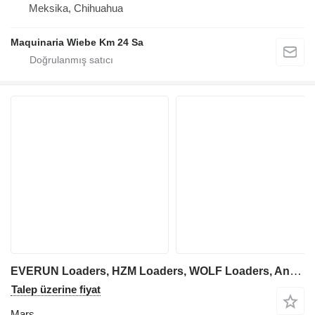
Meksika, Chihuahua
Maquinaria Wiebe Km 24 Sa
EVERUN Loaders, HZM Loaders, WOLF Loaders, Any China Loaders inşaat yükleyicisi için Qingdao Promising XINCHAI A498BT1 ENGINE Original Electric Start Motor for China L marş
Talep üzerine fiyat
Marş