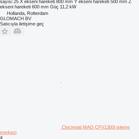
sayısı
25
X ekseni hareketi
800 mm
Y ekseni hareketi
500 mm
Z
ekseni hareketi
600 mm
Güç
11,2 kW
Hollanda, Rotterdam
GLOMACH BV
Satıcıyla iletişime geç
Cincinnati MAG CFV1300i işleme
merkezi
4