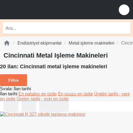
Endüstriyel ekipmanlar
Metal işleme makineleri
Cincin
Cincinnati Metal Işleme Makineleri
20 ilan:
Cincinnati metal işleme makineleri
Filtre
Sırala
:
İlan tarihi
İlan tarihi
En pahalısı en üstte
En ucuzu en üstte
Üretim tarihi - yeni
en üstte
Üretim tarihi - eski en üstte