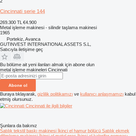
2
Cincinnati serie 144
269.300 TL
€4.900
Metal işleme makinesi - silindir taşlama makinesi
1965
Portekiz, Avanca
GUTINVEST INTERNATIONAL ASSETS S.L,
Satıcıyla iletişime geç
Bu bölüme ait yeni ilanları almak için abone olun
metal işleme makineleri
Cincinnati
Abone ol
Buraya tıklayarak,
gizlilik politikamızı
ve
kullanıcı anlaşmamızı
kabul
etmiş olursunuz.
Cincinnati ile ilgili bilgiler
Şunlara da bakınız
Satılık tekstil baskı makinesi
İkinci el hamur bölücü
Satılık ekmek
dilimleme makinesi
İkinci el metal pres
İkinci el kalorifer pompası