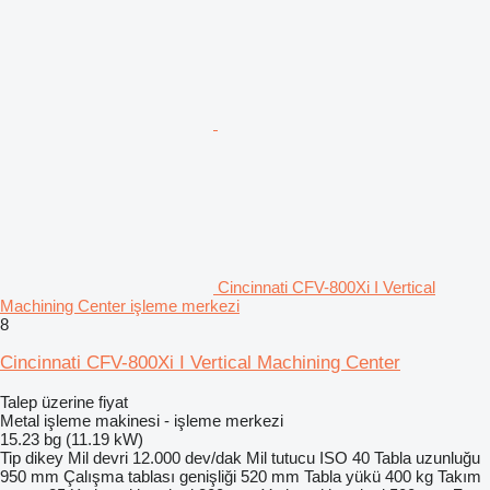
Cincinnati CFV-800Xi I Vertical
Machining Center işleme merkezi
8
Cincinnati CFV-800Xi I Vertical Machining Center
Talep üzerine fiyat
Metal işleme makinesi - işleme merkezi
15.23 bg (11.19 kW)
Tip
dikey
Mil devri
12.000 dev/dak
Mil tutucu
ISO 40
Tabla uzunluğu
950 mm
Çalışma tablası genişliği
520 mm
Tabla yükü
400 kg
Takım