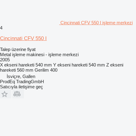
Cincinnati CFV 550 I işleme merkezi
4
Cincinnati CFV 550 I
Talep üzerine fiyat
Metal işleme makinesi - işleme merkezi
2005
X ekseni hareketi
540 mm
Y ekseni hareketi
540 mm
Z ekseni
hareketi
560 mm
Gerilim
400
İsviçre, Gallen
ProdEq TradingGmbH
Satıcıyla iletişime geç