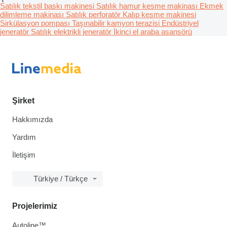
Satılık tekstil baskı makinesi
Satılık hamur kesme makinası
Ekmek
dilimleme makinası
Satılık perforatör
Kalıp kesme makinesi
Sirkülasyon pompası
Taşınabilir kamyon terazisi
Endüstriyel
jeneratör
Satılık elektrikli jeneratör
İkinci el araba asansörü
Şirket
Hakkımızda
Yardım
İletişim
Türkiye / Türkçe
Projelerimiz
Autoline™