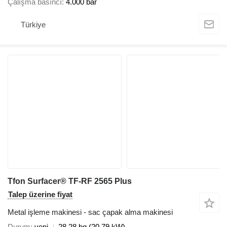
Çalışma basıncı
4.000 bar
Türkiye
Tfon Surfacer® TF-RF 2565 Plus
Talep üzerine fiyat
Metal işleme makinesi - sac çapak alma makinesi
Durum
yeni
28.28 bg (20.79 kW)