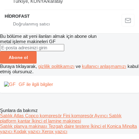
Türkiye, KONYA/karatay
HİDROFAST
Bu bölüme ait yeni ilanları almak için abone olun
metal işleme makineleri
GF
Abone ol
Buraya tıklayarak,
gizlilik politikamızı
ve
kullanıcı anlaşmamızı
kabul
etmiş olursunuz.
GF ile ilgili bilgiler
Şunlara da bakınız
Satılık Atlas Copco kompresör
Fini kompresör
Ayırıcı
Satılık
platform kantar
İkinci el lamine makinesi
Satılık planya makinası
Tezgah daire testere
İkinci el Konica Minolta
yazıcı
Kodak yazıcı
Xerox yazıcı