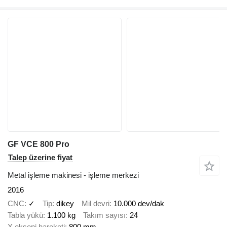
GF VCE 800 Pro
Talep üzerine fiyat
Metal işleme makinesi - işleme merkezi
2016
CNC
✓
Tip
dikey
Mil devri
10.000 dev/dak
Tabla yükü
1.100 kg
Takım sayısı
24
X ekseni hareketi
800 mm