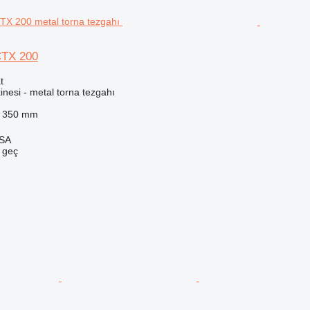
CTX 200
t
nesi - metal torna tezgahı
350 mm
 SA
e geç