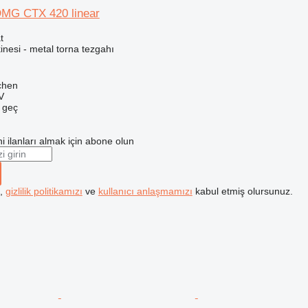
DMG CTX 420 linear
t
nesi - metal torna tezgahı
chen
V
e geç
i ilanları almak için abone olun
k,
gizlilik politikamızı
ve
kullanıcı anlaşmamızı
kabul etmiş olursunuz.