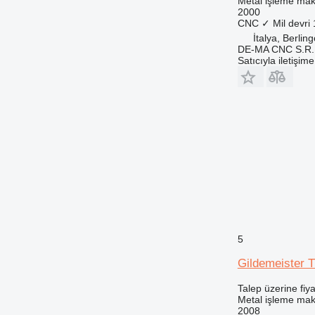
Metal işleme maki
2000
CNC
✓
Mil devri
İtalya, Berlin
DE-MA CNC S.R.
Satıcıyla iletişim
5
Gildemeister 
Talep üzerine fiya
Metal işleme maki
2008