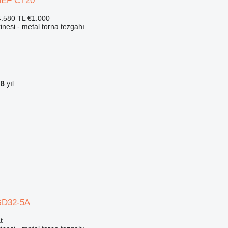
NEF CT20
.580 TL
€1.000
nesi - metal torna tezgahı
a
8
yıl
GD32-5A
t