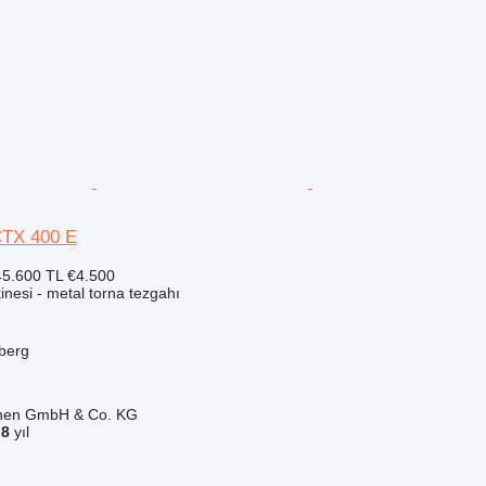
CTX 400 E
5.600 TL
€4.500
nesi - metal torna tezgahı
berg
ionen GmbH & Co. KG
a
8
yıl