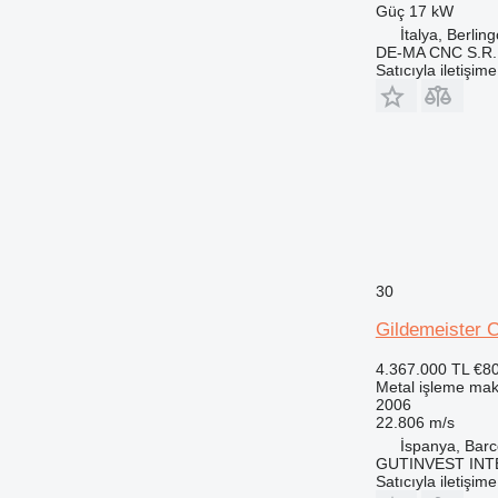
Güç
17 kW
İtalya, Berlin
DE-MA CNC S.R.
Satıcıyla iletişim
30
Gildemeister C
4.367.000 TL
€8
Metal işleme maki
2006
22.806 m/s
İspanya, Barc
GUTINVEST INT
Satıcıyla iletişim