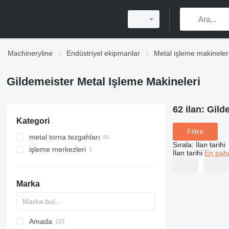
Machineryline
Endüstriyel ekipmanlar
Metal işleme makineler
Gildemeister Metal Işleme Makineleri
62 ilan:
Gild
Kategori
Filtre
metal torna tezgahları
Sırala
:
İlan tarihi
işleme merkezleri
İlan tarihi
En paha
Marka
Amada
AB