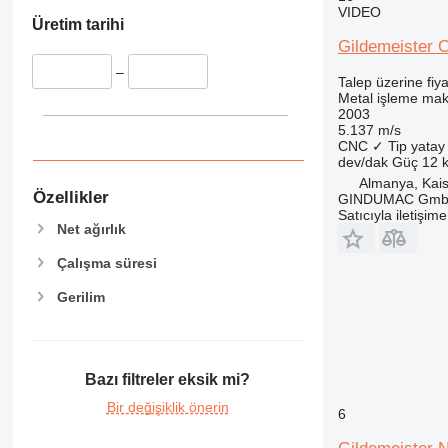
VIDEO
Üretim tarihi
Gildemeister 
–
Talep üzerine fiya
Metal işleme maki
2003
5.137 m/s
CNC
✓
Tip
yatay
dev/dak
Güç
12 
Almanya, Kais
Özellikler
GINDUMAC Gm
Satıcıyla iletişim
Net ağırlık
Çalışma süresi
Gerilim
Bazı filtreler eksik mi?
Bir değişiklik önerin
6