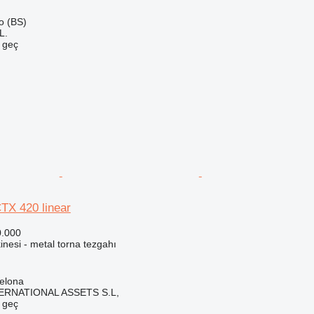
go (BS)
L.
e geç
TX 420 linear
0.000
nesi - metal torna tezgahı
elona
ERNATIONAL ASSETS S.L,
e geç