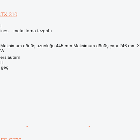
CTX 310
t
nesi - metal torna tezgahı
Maksimum dönüş uzunluğu
445 mm
Maksimum dönüş çapı
246 mm
X
kW
erslautern
bH
e geç