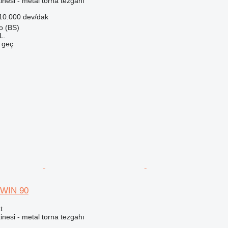
nesi - metal torna tezgahı
10.000 dev/dak
go (BS)
L.
e geç
TWIN 90
t
nesi - metal torna tezgahı