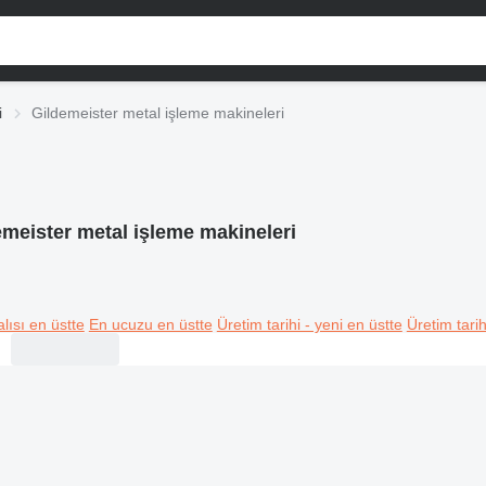
i
Gildemeister metal işleme makineleri
emeister metal işleme makineleri
lısı en üstte
En ucuzu en üstte
Üretim tarihi - yeni en üstte
Üretim tarih