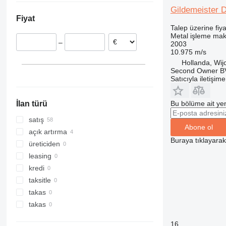
Hollanda
Gildemeister 
Fiyat
Slovakya
Talep üzerine fiya
İsviçre
Metal işleme maki
–
2003
İtalya
10.975 m/s
Çekya
Hollanda, Wij
Polonya
Second Owner B
Satıcıyla iletişim
İspanya
hepsini göster
Bu bölüme ait yen
İlan türü
satış
Abone ol
açık artırma
Buraya tıklayara
üreticiden
leasing
kredi
taksitle
takas
takas
16