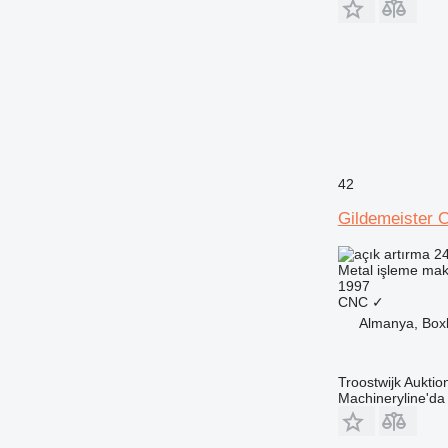
42
Gildemeister 
24
Metal işleme maki
1997
CNC
✓
Almanya, Box
Troostwijk Aukt
Machineryline'd