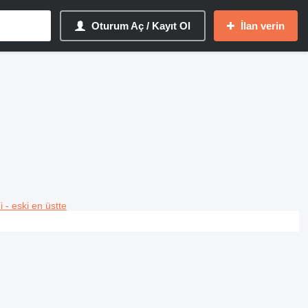
Oturum Aç / Kayıt Ol
İlan verin
i - eski en üstte