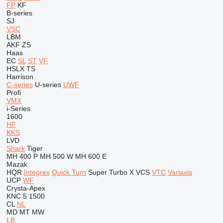
FP
KF
B-series
SJ
VSC
LBM
AKF
ZS
Haas
EC
SL
ST
VF
HSLX
TS
Harrison
C-series
U-series
UWF
Profi
VMX
i-Series
1600
HF
KKS
LVD
Shark
Tiger
MH 400 P
MH 500 W
MH 600 E
Mazak
HQR
Integrex
Quick Turn
Super Turbo X
VCS
VTC
Variaxis
UCP
WF
Crysta-Apex
KNC 5 1500
CL
NL
MD
MT
MW
LB