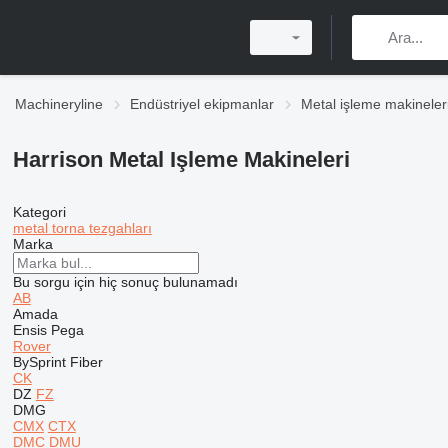
Machineryline
Endüstriyel ekipmanlar
Metal işleme makineler
Harrison Metal Işleme Makineleri
Kategori
metal torna tezgahları
Marka
Bu sorgu için hiç sonuç bulunamadı
AB
Amada
Ensis
Pega
Rover
BySprint Fiber
CK
DZ
FZ
DMG
CMX
CTX
DMC
DMU