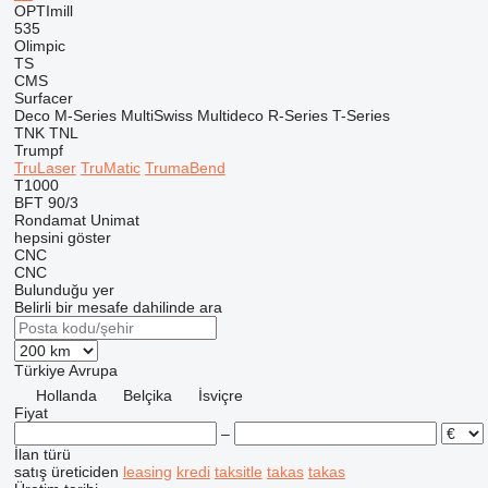
OPTImill
535
Olimpic
TS
CMS
Surfacer
Deco
M-Series
MultiSwiss
Multideco
R-Series
T-Series
TNK
TNL
Trumpf
TruLaser
TruMatic
TrumaBend
T1000
BFT 90/3
Rondamat
Unimat
hepsini göster
CNC
CNC
Bulunduğu yer
Belirli bir mesafe dahilinde ara
Türkiye
Avrupa
Hollanda
Belçika
İsviçre
Fiyat
–
İlan türü
satış
üreticiden
leasing
kredi
taksitle
takas
takas