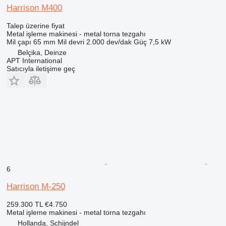
Harrison M400
Talep üzerine fiyat
Metal işleme makinesi - metal torna tezgahı
Mil çapı
65 mm
Mil devri
2.000 dev/dak
Güç
7,5 kW
Belçika, Deinze
APT International
Satıcıyla iletişime geç
6
Harrison M-250
259.300 TL
€4.750
Metal işleme makinesi - metal torna tezgahı
Hollanda, Schijndel