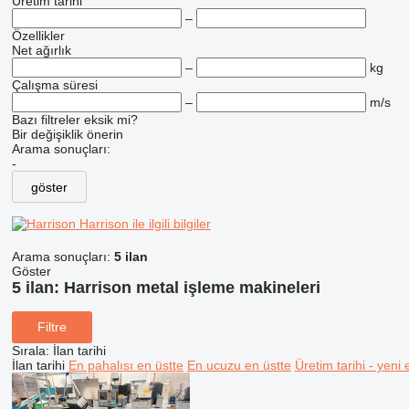
Üretim tarihi
–
Özellikler
Net ağırlık
–
kg
Çalışma süresi
–
m/s
Bazı filtreler eksik mi?
Bir değişiklik önerin
Arama sonuçları:
-
göster
Harrison ile ilgili bilgiler
Arama sonuçları:
5 ilan
Göster
5 ilan:
Harrison metal işleme makineleri
Filtre
Sırala
:
İlan tarihi
İlan tarihi
En pahalısı en üstte
En ucuzu en üstte
Üretim tarihi - yeni 