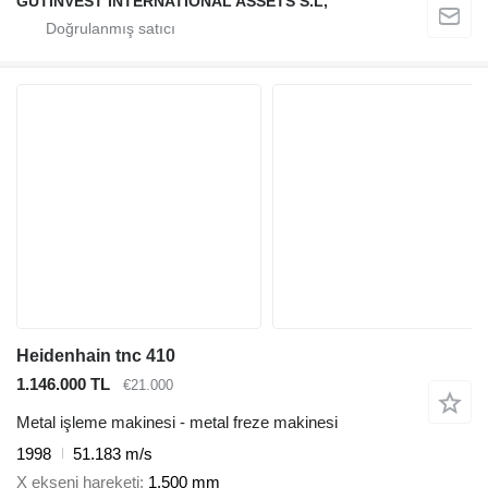
GUTINVEST INTERNATIONAL ASSETS S.L,
Heidenhain tnc 410
1.146.000 TL
€21.000
Metal işleme makinesi - metal freze makinesi
1998
51.183 m/s
X ekseni hareketi
1.500 mm