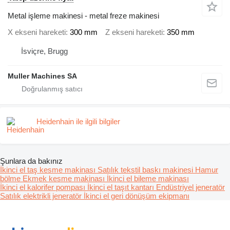
Metal işleme makinesi - metal freze makinesi
X ekseni hareketi
300 mm
Z ekseni hareketi
350 mm
İsviçre, Brugg
Muller Machines SA
Heidenhain ile ilgili bilgiler
Şunlara da bakınız
İkinci el taş kesme makinası
Satılık tekstil baskı makinesi
Hamur
bölme
Ekmek kesme makinası
İkinci el bileme makinası
İkinci el kalorifer pompası
İkinci el taşıt kantarı
Endüstriyel jeneratör
Satılık elektrikli jeneratör
İkinci el geri dönüşüm ekipmanı