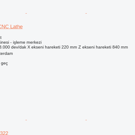
 CNC Lathe
t
inesi - işleme merkezi
3.000 dev/dak
X ekseni hareketi
220 mm
Z ekseni hareketi
840 mm
tterdam
e geç
322