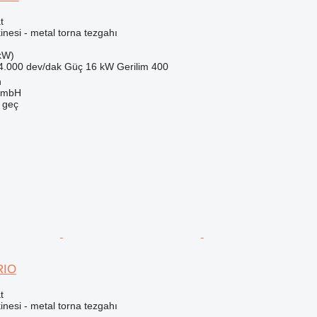
t
nesi - metal torna tezgahı
kW)
4.000 dev/dak
Güç
16 kW
Gerilim
400
n
GmbH
e geç
RIO
t
nesi - metal torna tezgahı