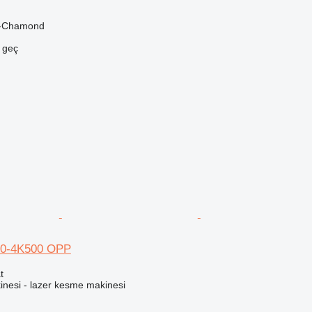
t-Chamond
e geç
20-4K500 OPP
t
inesi - lazer kesme makinesi