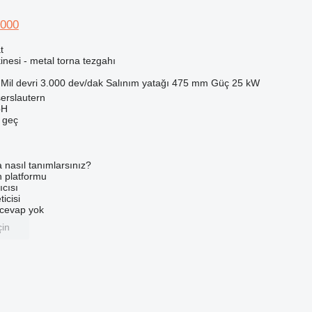
2000
t
nesi - metal torna tezgahı
Mil devri
3.000 dev/dak
Salınım yatağı
475 mm
Güç
25 kW
erslautern
bH
e geç
a nasıl tanımlarsınız?
an platformu
ıcısı
ticisi
u cevap yok
çin