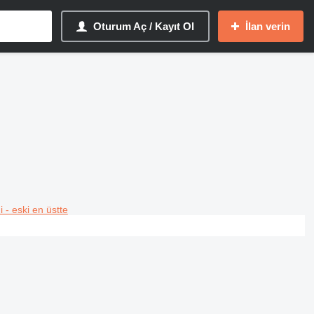
Oturum Aç / Kayıt Ol
İlan verin
i - eski en üstte