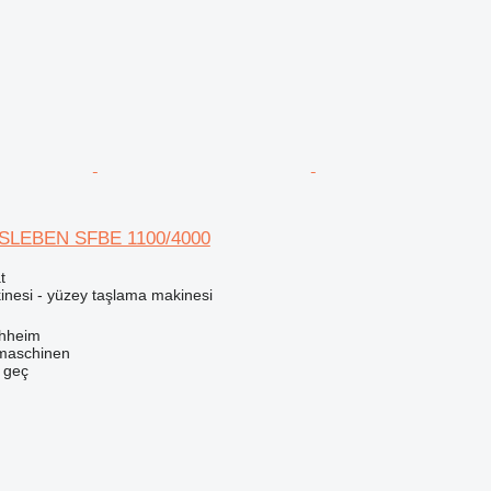
SLEBEN SFBE 1100/4000
t
inesi - yüzey taşlama makinesi
chheim
maschinen
e geç