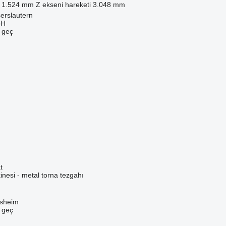
1.524 mm
Z ekseni hareketi
3.048 mm
erslautern
bH
e geç
t
nesi - metal torna tezgahı
sheim
e geç