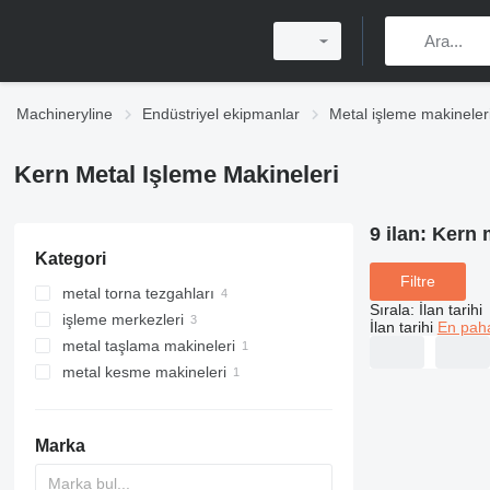
Machineryline
Endüstriyel ekipmanlar
Metal işleme makineler
Kern Metal Işleme Makineleri
9 ilan:
Kern m
Kategori
Filtre
metal torna tezgahları
Sırala
:
İlan tarihi
işleme merkezleri
İlan tarihi
En paha
metal taşlama makineleri
metal kesme makineleri
yüzey taşlama makineleri
lazer kesme makineleri
Marka