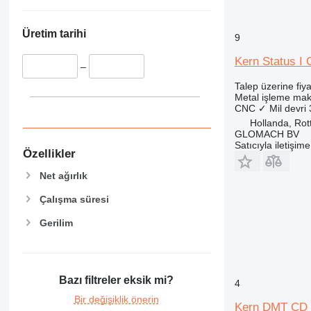
Üretim tarihi
9
Kern Status I
–
Talep üzerine fiya
Metal işleme mak
CNC
✓
Mil devri
Hollanda, Ro
GLOMACH BV
Satıcıyla iletişim
Özellikler
Net ağırlık
Çalışma süresi
Gerilim
Bazı filtreler eksik mi?
4
Bir değişiklik önerin
Kern DMT CD 