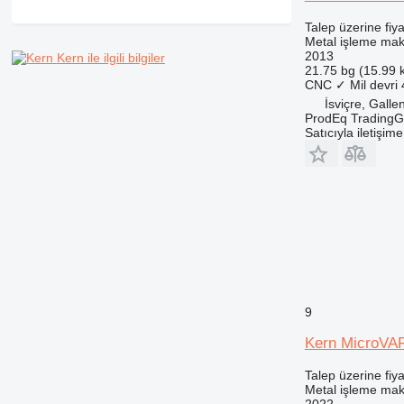
Talep üzerine fiya
Metal işleme maki
2013
Kern ile ilgili bilgiler
21.75 bg (15.99 
CNC
✓
Mil devri
İsviçre, Galle
ProdEq Trading
Satıcıyla iletişim
9
Kern MicroVA
Talep üzerine fiya
Metal işleme maki
2022