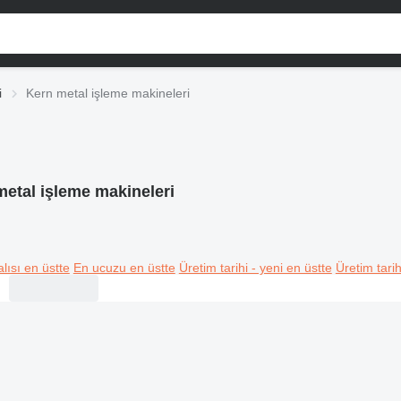
i
Kern metal işleme makineleri
etal işleme makineleri
lısı en üstte
En ucuzu en üstte
Üretim tarihi - yeni en üstte
Üretim tarih