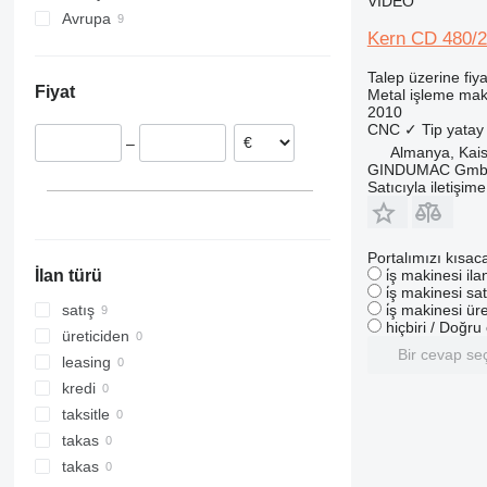
VIDEO
Avrupa
Kern CD 480/
Almanya
İsviçre
Talep üzerine fiya
Fiyat
Metal işleme maki
Fransa
2010
Hollanda
CNC
✓
Tip
yatay
–
Almanya, Kais
GINDUMAC Gm
Satıcıyla iletişim
Portalımızı kısac
i̇ş makinesi il
İlan türü
i̇ş makinesi sat
i̇ş makinesi üre
satış
hiçbiri / Doğr
üreticiden
Bir cevap se
leasing
kredi
taksitle
takas
takas