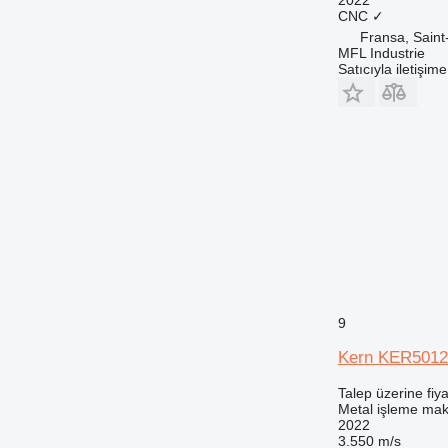
CNC
✓
Fransa, Sain
MFL Industrie
Satıcıyla iletişim
9
Kern KER501
Talep üzerine fiya
Metal işleme mak
2022
3.550 m/s