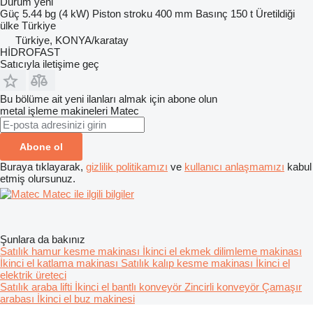
Durum
yeni
Güç
5.44 bg (4 kW)
Piston stroku
400 mm
Basınç
150 t
Üretildiği
ülke
Türkiye
Türkiye, KONYA/karatay
HİDROFAST
Satıcıyla iletişime geç
Bu bölüme ait yeni ilanları almak için abone olun
metal işleme makineleri
Matec
Abone ol
Buraya tıklayarak,
gizlilik politikamızı
ve
kullanıcı anlaşmamızı
kabul
etmiş olursunuz.
Matec ile ilgili bilgiler
Şunlara da bakınız
Satılık hamur kesme makinası
İkinci el ekmek dilimleme makinası
İkinci el katlama makinası
Satılık kalıp kesme makinası
İkinci el
elektrik üreteci
Satılık araba lifti
İkinci el bantlı konveyör
Zincirli konveyör
Çamaşır
arabası
İkinci el buz makinesi