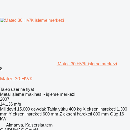
Matec 30 HV/K işleme merkezi
8
Matec 30 HV/K
Talep üzerine fiyat
Metal işleme makinesi - işleme merkezi
2007
14.136 m/s
Mil devri
15.000 dev/dak
Tabla yükü
400 kg
X ekseni hareketi
1.300
mm
Y ekseni hareketi
600 mm
Z ekseni hareketi
800 mm
Güç
16
kW
Almanya, Kaiserslautern
GINDUMAC GmbH