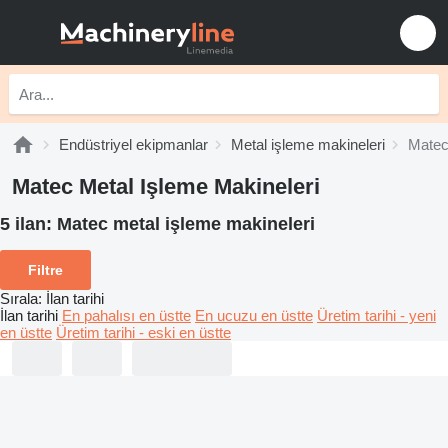
Endüstriyel ekipmanlar
Metal işleme makineleri
Matec
Matec Metal Işleme Makineleri
5 ilan:
Matec metal işleme makineleri
Filtre
Sırala
:
İlan tarihi
İlan tarihi
En pahalısı en üstte
En ucuzu en üstte
Üretim tarihi - yeni
en üstte
Üretim tarihi - eski en üstte