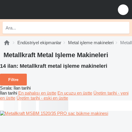
Endüstriyel ekipmanlar
Metal işleme makineleri
Metall
Metallkraft Metal Işleme Makineleri
14 ilan:
Metallkraft metal işleme makineleri
Filtre
Sırala
:
İlan tarihi
İlan tarihi
En pahalısı en üstte
En ucuzu en üstte
Üretim tarihi - yeni
en üstte
Üretim tarihi - eski en üstte