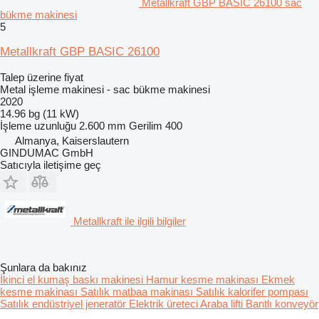
Metallkraft GBP BASIC 26100 sac
bükme makinesi
5
Metallkraft GBP BASIC 26100
Talep üzerine fiyat
Metal işleme makinesi - sac bükme makinesi
2020
14.96 bg (11 kW)
İşleme uzunluğu
2.600 mm
Gerilim
400
Almanya, Kaiserslautern
GINDUMAC GmbH
Satıcıyla iletişime geç
Metallkraft ile ilgili bilgiler
Şunlara da bakınız
İkinci el kumaş baskı makinesi
Hamur kesme makinası
Ekmek
kesme makinası
Satılık matbaa makinası
Satılık kalorifer pompası
Satılık endüstriyel jeneratör
Elektrik üreteci
Araba lifti
Bantlı konveyör