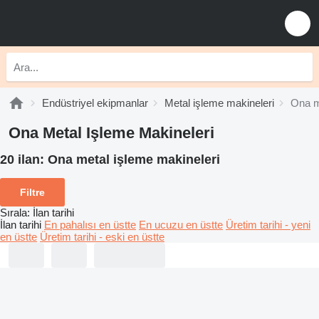
Endüstriyel ekipmanlar
Metal işleme makineleri
Ona m
Ona Metal Işleme Makineleri
20 ilan:
Ona metal işleme makineleri
Filtre
Sırala
:
İlan tarihi
İlan tarihi
En pahalısı en üstte
En ucuzu en üstte
Üretim tarihi - yeni
en üstte
Üretim tarihi - eski en üstte