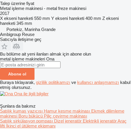
Talep üzerine fiyat
Metal işleme makinesi - metal freze makinesi
2017
X ekseni hareketi
550 mm
Y ekseni hareketi
400 mm
Z ekseni
hareketi
345 mm
Portekiz, Marinha Grande
Ambigroup Reuse
Satıcıyla iletişime geç
Bu bölüme ait yeni ilanları almak için abone olun
metal işleme makineleri
Ona
Abone ol
Buraya tıklayarak,
gizlilik politikamızı
ve
kullanıcı anlaşmamızı
kabul
etmiş olursunuz.
Ona ile ilgili bilgiler
Şunlara da bakınız
Satılık kumaş yazıcısı
Hamur kesme makinası
Ekmek dilimleme
makinesi
Boru bükücü
Piliç çevirme makinası
Satılık sirkülasyon pompası
Dizel jeneratör
Elektrikli jeneratör
Araç
lifti
İkinci el ütüleme ekipmanı