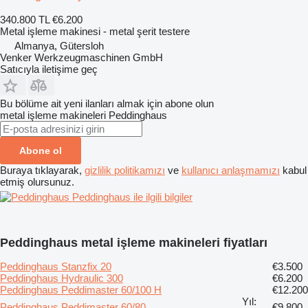
340.800 TL
€6.200
Metal işleme makinesi - metal şerit testere
Almanya, Gütersloh
Venker Werkzeugmaschinen GmbH
Satıcıyla iletişime geç
Bu bölüme ait yeni ilanları almak için abone olun
metal işleme makineleri
Peddinghaus
Abone ol
Buraya tıklayarak,
gizlilik politikamızı
ve
kullanıcı anlaşmamızı
kabul
etmiş olursunuz.
Peddinghaus ile ilgili bilgiler
Peddinghaus metal işleme makineleri fiyatları
Peddinghaus Stanzfix 20
€3.500
Peddinghaus Hydraulic 300
€6.200
Peddinghaus Peddimaster 60/100 H
€12.200
Yıl:
Peddinghaus Peddimaster 60/80
€9.800