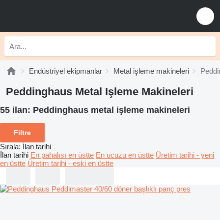
Endüstriyel ekipmanlar
Metal işleme makineleri
Peddi
Peddinghaus Metal Işleme Makineleri
55 ilan:
Peddinghaus metal işleme makineleri
Filtre
Sırala
:
İlan tarihi
İlan tarihi
En pahalısı en üstte
En ucuzu en üstte
Üretim tarihi - yeni
en üstte
Üretim tarihi - eski en üstte