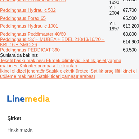
1990
Yıl:
Peddinghaus Hydraulic 502
€7.700
2004
Peddinghaus Forax 65
€5.900
Yıl:
Peddinghaus Hydraulic 1001
€13.200
1997
Peddinghaus Peddimaster 40/60
€8.800
Peddinghaus (3x)+ MUBEA + EDEL 210/13/16/20 +
€14.900
KBL 16 + SMO 26
Peddinghaus PEDDICAT 360
€3.500
Şunlara da bakınız
Tekstil baskı makinesi
Ekmek dilimleyici
Satılık pelet yapma
makinesi
Kalorifer pompası
Tır kantarı
İkinci el dizel jeneratör
Satılık elektrik üreteci
Satılık araç lifti
İkinci el
ütüleme makinesi
Satılık ticari çamaşır arabası
Şirket
Hakkımızda