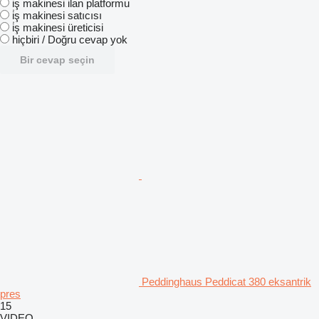
i̇ş makinesi ilan platformu
i̇ş makinesi satıcısı
i̇ş makinesi üreticisi
hiçbiri / Doğru cevap yok
Bir cevap seçin
Peddinghaus Peddicat 380 eksantrik
pres
15
VIDEO