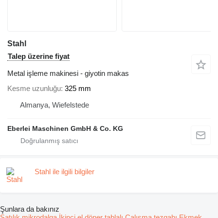
Stahl
Talep üzerine fiyat
Metal işleme makinesi - giyotin makas
Kesme uzunluğu
325 mm
Almanya, Wiefelstede
Eberlei Maschinen GmbH & Co. KG
Stahl ile ilgili bilgiler
Şunlara da bakınız
Satılık mikrodalga
İkinci el döner tablalı
Çalışma tezgahı
Ekmek