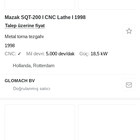
Mazak SQT-200 I CNC Lathe I 1998
Talep üzerine fiyat
Metal torna tezgahı
1998
CNC
✓
Mil devri
5.000 dev/dak
Güç
18,5 kW
Hollanda, Rotterdam
GLOMACH BV