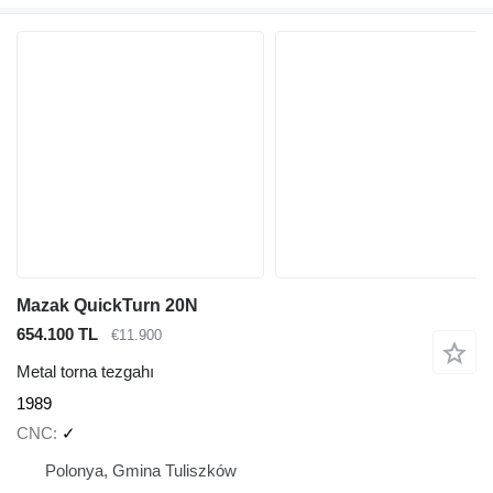
Mazak QuickTurn 20N
654.100 TL
€11.900
Metal torna tezgahı
1989
CNC
✓
Polonya, Gmina Tuliszków