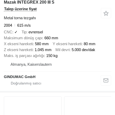
Mazak INTEGREX 200 III S
Talep üzerine fiyat
Metal torna tezgahı
2004
615 m/s
CNC
✓
Tip
evrensel
Maksimum dönüş çapı
660 mm
X ekseni hareketi
580 mm
Y ekseni hareketi
80 mm
Z ekseni hareketi
1.045 mm
Mil devri
5.000 dev/dak
Maks. iş parçası ağırlığı
150 kg
Almanya, Kaiserslautern
GINDUMAC GmbH