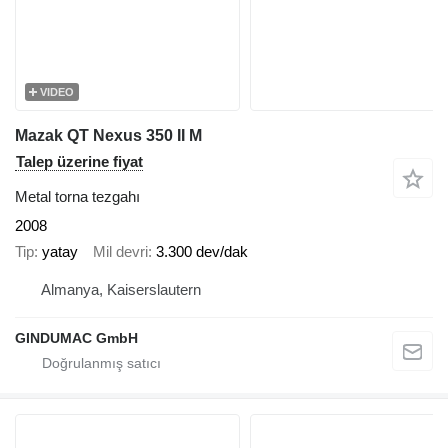
VIDEO
Mazak QT Nexus 350 II M
Talep üzerine fiyat
Metal torna tezgahı
2008
Tip
yatay
Mil devri
3.300 dev/dak
Almanya, Kaiserslautern
GINDUMAC GmbH