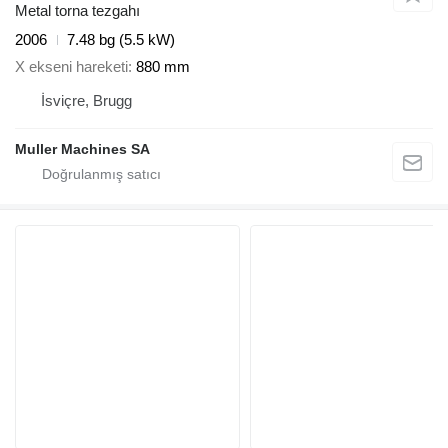
Metal torna tezgahı
2006
7.48 bg (5.5 kW)
X ekseni hareketi
880 mm
İsviçre, Brugg
Muller Machines SA