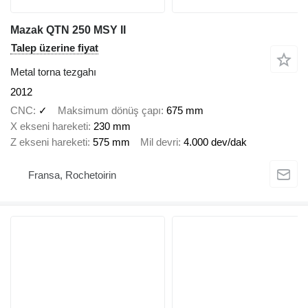
Mazak QTN 250 MSY II
Talep üzerine fiyat
Metal torna tezgahı
2012
CNC
✓
Maksimum dönüş çapı
675 mm
X ekseni hareketi
230 mm
Z ekseni hareketi
575 mm
Mil devri
4.000 dev/dak
Fransa, Rochetoirin