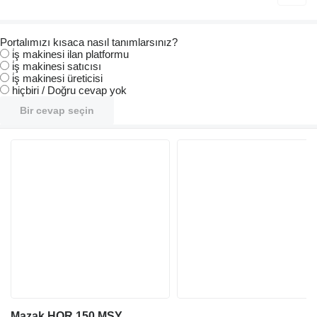
Portalımızı kısaca nasıl tanımlarsınız?
i̇ş makinesi ilan platformu
i̇ş makinesi satıcısı
i̇ş makinesi üreticisi
hiçbiri / Doğru cevap yok
Bir cevap seçin
Mazak HQR 150 MSY