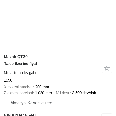
Mazak QT30
Talep üzerine fiyat
Metal torna tezgahı
1996
X ekseni hareketi
200 mm
Z ekseni hareketi
1.020 mm
Mil devri
3.500 dev/dak
Almanya, Kaiserslautern
GINDUMAC GmbH