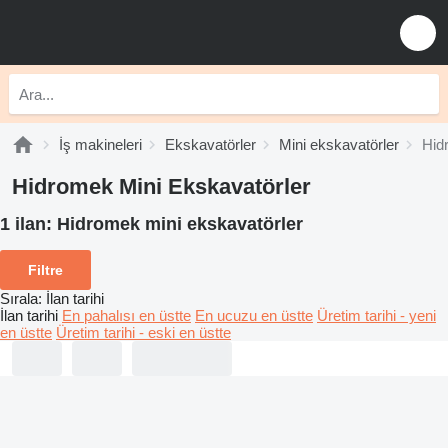
İş makineleri
Ekskavatörler
Mini ekskavatörler
Hid
Hidromek Mini Ekskavatörler
1 ilan:
Hidromek mini ekskavatörler
Filtre
Sırala
:
İlan tarihi
İlan tarihi
En pahalısı en üstte
En ucuzu en üstte
Üretim tarihi - yeni
en üstte
Üretim tarihi - eski en üstte