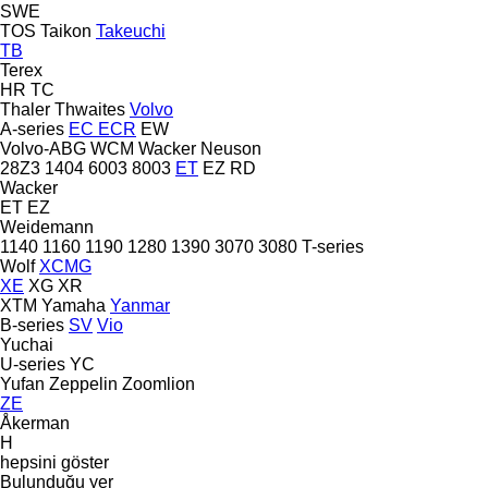
SWE
TOS
Taikon
Takeuchi
TB
Terex
HR
TC
Thaler
Thwaites
Volvo
A-series
EC
ECR
EW
Volvo-ABG
WCM
Wacker Neuson
28Z3
1404
6003
8003
ET
EZ
RD
Wacker
ET
EZ
Weidemann
1140
1160
1190
1280
1390
3070
3080
T-series
Wolf
XCMG
XE
XG
XR
XTM
Yamaha
Yanmar
B-series
SV
Vio
Yuchai
U-series
YC
Yufan
Zeppelin
Zoomlion
ZE
Åkerman
H
hepsini göster
Bulunduğu yer