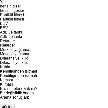
Yakıt
benzin
dizel
hepsini göster
Partikül filtresi
Partikül filtresi
EEV
EEV
AdBlue tankı
AdBlue tankı
Retarder
Retarder
Merkezi yağlama
Merkezi yağlama
Diferansiyel kilidi
Diferansiyel kilidi
Kabin
Kendiliğinden ısıtmalı
Kendiliğinden ısıtmalı
Kliması
Kliması
Bazı filtreler eksik mi?
Bir değişiklik önerin
Arama sonuçları:
-
göster