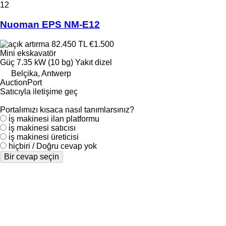
12
Nuoman EPS NM-E12
82.450 TL
€1.500
Mini ekskavatör
Güç
7.35 kW (10 bg)
Yakıt
dizel
Belçika, Antwerp
AuctionPort
Satıcıyla iletişime geç
Portalımızı kısaca nasıl tanımlarsınız?
i̇ş makinesi ilan platformu
i̇ş makinesi satıcısı
i̇ş makinesi üreticisi
hiçbiri / Doğru cevap yok
Bir cevap seçin