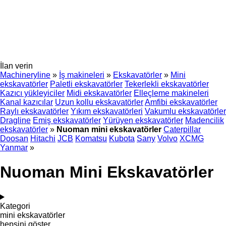
İlan verin
Machineryline
»
İş makineleri
»
Ekskavatörler
»
Mini
ekskavatörler
Paletli ekskavatörler
Tekerlekli ekskavatörler
Kazıcı yükleyiciler
Midi ekskavatörler
Elleçleme makineleri
Kanal kazıcılar
Uzun kollu ekskavatörler
Amfibi ekskavatörler
Raylı ekskavatörler
Yıkım ekskavatörleri
Vakumlu ekskavatörler
Dragline
Emiş ekskavatörler
Yürüyen ekskavatörler
Madencilik
ekskavatörler
»
Nuoman mini ekskavatörler
Caterpillar
Doosan
Hitachi
JCB
Komatsu
Kubota
Sany
Volvo
XCMG
Yanmar
»
Nuoman Mini Ekskavatörler
Kategori
mini ekskavatörler
hepsini göster