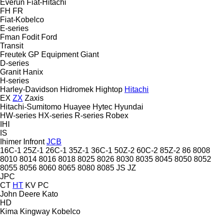
Everun
Fiat-Hitachi
FH
FR
Fiat-Kobelco
E-series
Fman
Fodit
Ford
Transit
Freutek
GP Equipment
Giant
D-series
Granit
Hanix
H-series
Harley-Davidson
Hidromek
Hightop
Hitachi
EX
ZX
Zaxis
Hitachi-Sumitomo
Huayee
Hytec
Hyundai
HW-series
HX-series
R-series
Robex
IHI
IS
Ihimer
Infront
JCB
16C-1
25Z-1
26C-1
35Z-1
36C-1
50Z-2
60C-2
85Z-2
86
8008
8010
8014
8016
8018
8025
8026
8030
8035
8045
8050
8052
8055
8056
8060
8065
8080
8085
JS
JZ
JPC
CT
HT
KV
PC
John Deere
Kato
HD
Kima
Kingway
Kobelco