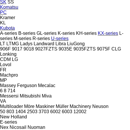
SK
SS
Komatsu
PC
Kramer
KL
Kubota
A-series
B-series
GL-series
K-series
KH-series
KX-series
L-
series
M-series
R-series
U-series
LT
LTMG
Ladys
Landward
Libra
LiuGong
906F
9017
9018
9027FZTS
9035E
9035FZTS
9075F
CLG
Lonking
CDM
LG
Lovol
FR
Machpro
MP
Massey Ferguson
Mecalac
6
8
714
Messersi
Mitsubishi
Miva
VA
Multiloader
Möre Maskiner
Müller Machinery
Neuson
50
803
1404
2503
3703
6002
6003
12002
New Holland
E-series
Nex
Nicosail
Nuoman