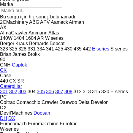
Marka
Bu sorgu için hiç sonuç bulunamadı
2CMachinery
ABG
APV
Aameck
Airman
AX
AlmaCrawler
Ammann
Atlas
140W
1404
1604
AR
W series
Berger Kraus
Bernards
Bobcat
323
325
328
331
334
341
425
430
435
442
E series
S series
Brian James
Brokk
90
CNH
Captok
CK
Case
440
CX
SR
Caterpillar
301
302
303
304
305
306
307
308
312
313
315
320
E-series
PC
Coltrax
Comacchio
Crawler
Daewoo
Delta
Develon
DX
Devil'Machines
Doosan
DH
DX
Eurocomach
Euromacchine
Eurotrac
W-series