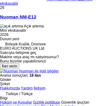
ekskavatör
29
Nuoman NM-E12
Açık artırma
Mini ekskavatör
2026
Durum
yeni
Birleşik Krallık, Dromore
EURO AUCTIONS UK Ltd
Satıcıyla iletişime geç
Makine veya araç mı satıyorsunuz?
Bunu bizimle yapabilirsiniz!
İlan verin
Nuoman ile ilgili bilgiler
Arama sonuçları:
18 ilan
Göster
Şirket
Hakkımızda
Yardım
İletişim
Türkiye / Türkçe
Bilgi
Hüküm ve Koşullar
Gizlilik politikası
Güvenlik ipuçları