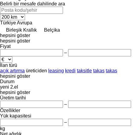
Belirli bir mesafe dahilinde ara
Türkiye
Avrupa
Birleşik Krallık
Belçika
hepsini göster
hepsini göster
Fiyat
–
İlan türü
açık artırma
üreticiden
leasing
kredi
taksitle
takas
takas
hepsini göster
Durum
yeni
2.el
hepsini göster
Üretim tarihi
–
Özellikler
Yük kapasitesi
–
kg
Net ağırlık