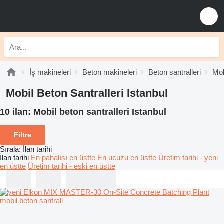
İş makineleri
Beton makineleri
Beton santralleri
Mob
Mobil Beton Santralleri Istanbul
10 ilan:
Mobil beton santralleri Istanbul
Filtre
Sırala
:
İlan tarihi
İlan tarihi
En pahalısı en üstte
En ucuzu en üstte
Üretim tarihi - yeni
en üstte
Üretim tarihi - eski en üstte