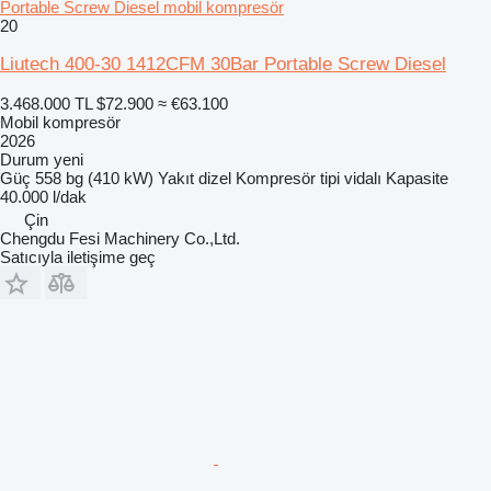
Portable Screw Diesel mobil kompresör
20
Liutech 400-30 1412CFM 30Bar Portable Screw Diesel
3.468.000 TL
$72.900
≈ €63.100
Mobil kompresör
2026
Durum
yeni
Güç
558 bg (410 kW)
Yakıt
dizel
Kompresör tipi
vidalı
Kapasite
40.000 l/dak
Çin
Chengdu Fesi Machinery Co.,Ltd.
Satıcıyla iletişime geç