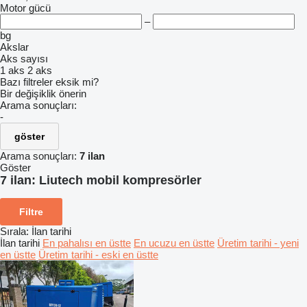
Motor gücü
–
bg
Akslar
Aks sayısı
1 aks
2 aks
Bazı filtreler eksik mi?
Bir değişiklik önerin
Arama sonuçları:
-
göster
Arama sonuçları:
7 ilan
Göster
7 ilan:
Liutech mobil kompresörler
Filtre
Sırala
:
İlan tarihi
İlan tarihi
En pahalısı en üstte
En ucuzu en üstte
Üretim tarihi - yeni
en üstte
Üretim tarihi - eski en üstte