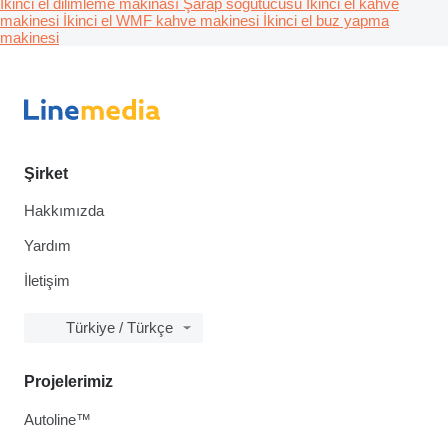
İkinci el dilimleme makinası
Şarap soğutucusu
İkinci el kahve
makinesi
İkinci el WMF kahve makinesi
İkinci el buz yapma
makinesi
Şirket
Hakkımızda
Yardım
İletişim
Türkiye / Türkçe
Projelerimiz
Autoline™