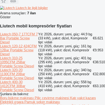
Liutech ile ilgili bilgiler
Arama sonuçları:
7 ilan
Göster
Liutech mobil kompresörler fiyatları
Liutech 050-7 177CFM 7
Yıl: 2026, durum: yeni, güç: 44.9 bg
Bar Portable Screw
(33 kW), yakıt: dizel, Kompresör
€6.621
Diesel
tipi: vidalı
Liutech 120-12 424CFM
Yıl: 2026, durum: yeni, güç: 161 bg
12Bar Portable Screw
(118 kW), yakıt: dizel, Kompresör
€9.953
Diesel
tipi: vidalı
Liutech 310-25
Yıl: 2026, durum: yeni, güç: 401 bg
1095CFM 25Bar
(295 kW), yakıt: dizel, Kompresör
€38.510
Portable Screw Diesel
tipi: vidalı
Liutech 320-20
Yıl: 2026, durum: yeni, güç: 340 bg
1130CFM 20Bar
(250 kW), yakıt: dizel, Kompresör
€32.800
Portable Screw Diesel
tipi: vidalı
Liutech 400-30
Yıl: 2026, durum: yeni, güç: 558 bg
1412CFM 30Bar
(410 kW), yakıt: dizel, Kompresör
€63.100
Portable Screw Diesel
tipi: vidalı
Şunlara da bakınız
Boru bükme makinası
Piliç çevirme makinesi
Katı yakıt kazanı
Elektrikli ızgara
Pamuk şeker makinası