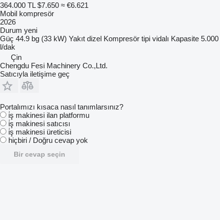
364.000 TL
$7.650
≈ €6.621
Mobil kompresör
2026
Durum
yeni
Güç
44.9 bg (33 kW)
Yakıt
dizel
Kompresör tipi
vidalı
Kapasite
5.000
l/dak
Çin
Chengdu Fesi Machinery Co.,Ltd.
Satıcıyla iletişime geç
Portalımızı kısaca nasıl tanımlarsınız?
i̇ş makinesi ilan platformu
i̇ş makinesi satıcısı
i̇ş makinesi üreticisi
hiçbiri / Doğru cevap yok
Bir cevap seçin