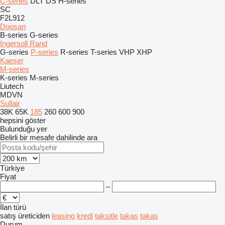
C-series
DLT
DS
H-series
SC
F2L912
Doosan
B-series
G-series
Ingersoll Rand
G-series
P-series
R-series
T-series
VHP
XHP
Kaeser
M-series
K-series
M-series
Liutech
MDVN
Sullair
38K
65K
185
260
600
900
hepsini göster
Bulunduğu yer
Belirli bir mesafe dahilinde ara
Türkiye
Fiyat
–
İlan türü
satış
üreticiden
leasing
kredi
taksitle
takas
takas
Durum