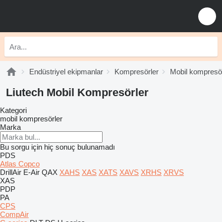
Endüstriyel ekipmanlar
Kompresörler
Mobil kompresör
Liutech Mobil Kompresörler
Kategori
mobil kompresörler
Marka
Bu sorgu için hiç sonuç bulunamadı
PDS
Atlas Copco
DrillAir
E-Air
QAX
XAHS
XAS
XATS
XAVS
XRHS
XRVS
XAS
PDP
PA
CPS
CompAir