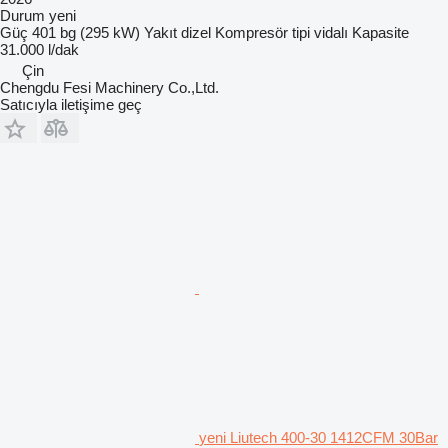
Durum
yeni
Güç
401 bg (295 kW)
Yakıt
dizel
Kompresör tipi
vidalı
Kapasite
31.000 l/dak
Çin
Chengdu Fesi Machinery Co.,Ltd.
Satıcıyla iletişime geç
yeni Liutech 400-30 1412CFM 30Bar