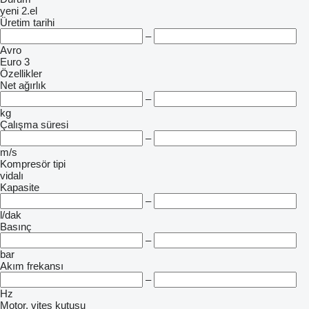
yeni
2.el
Üretim tarihi
–
Avro
Euro 3
Özellikler
Net ağırlık
–
kg
Çalışma süresi
–
m/s
Kompresör tipi
vidalı
Kapasite
–
l/dak
Basınç
–
bar
Akım frekansı
–
Hz
Motor, vites kutusu