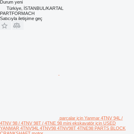
Durum
yeni
Türkiye, İSTANBUL/KARTAL
PARTFORMACH
Satıcıyla iletişime geç
parçalar için Yanmar 4TNV 94L /
4TNV 98 / 4TNV 98T / 4TNE 98 mini ekskavatör için USED
YANMAR 4TNV94L 4TNV98 4TNV98T 4TNE98 PARTS BLOCK
CRANKSHAFT motor