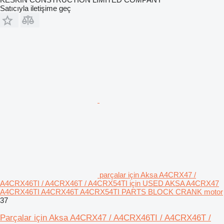
Satıcıyla iletişime geç
parçalar için Aksa A4CRX47 /
A4CRX46TI / A4CRX46T / A4CRX54TI için USED AKSA A4CRX47
A4CRX46TI A4CRX46T A4CRX54TI PARTS BLOCK CRANK motor
37
Parçalar için Aksa A4CRX47 / A4CRX46TI / A4CRX46T /