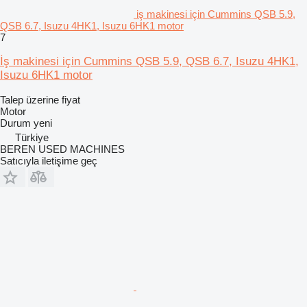
iş makinesi için Cummins QSB 5.9,
QSB 6.7, Isuzu 4HK1, Isuzu 6HK1 motor
7
İş makinesi için Cummins QSB 5.9, QSB 6.7, Isuzu 4HK1,
Isuzu 6HK1 motor
Talep üzerine fiyat
Motor
Durum
yeni
Türkiye
BEREN USED MACHINES
Satıcıyla iletişime geç