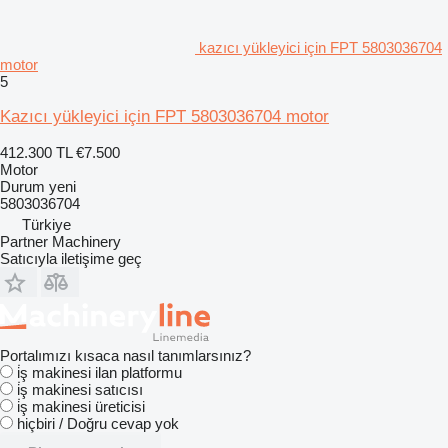
kazıcı yükleyici için FPT 5803036704
motor
5
Kazıcı yükleyici için FPT 5803036704 motor
412.300 TL
€7.500
Motor
Durum
yeni
5803036704
Türkiye
Partner Machinery
Satıcıyla iletişime geç
Portalımızı kısaca nasıl tanımlarsınız?
i̇ş makinesi ilan platformu
i̇ş makinesi satıcısı
i̇ş makinesi üreticisi
hiçbiri / Doğru cevap yok