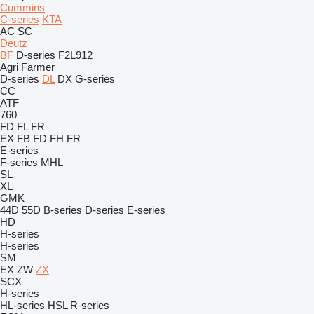
Cummins
C-series
KTA
AC
SC
Deutz
BF
D-series
F2L912
Agri Farmer
D-series
DL
DX
G-series
CC
ATF
760
FD
FL
FR
EX
FB
FD
FH
FR
E-series
F-series
MHL
SL
XL
GMK
44D
55D
B-series
D-series
E-series
HD
H-series
H-series
SM
EX
ZW
ZX
SCX
H-series
HL-series
HSL
R-series