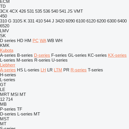
ECM
TD
3CX
4CX
426
531
535
536
540
541
JS
VMT
450
310 G
310S K
331
410
544 J
3420
6090
6100
6120
6200
6300
6400
6520
LMV
SK
D series
HD
HM
PC
WA
WB
WH
KMK
Kubota
A-series
B-series
D-series
F-series
GL-series
KC-series
KX-series
L-series
M-series
R-series
U-series
Liebherr
A-series
HS
L-series
LH
LR
LTM
PR
R-series
T-series
H-series
L-series
GT
LE
MRT
MSI
MT
12
714
MB
P-series
TF
D-series
L-series
MT
MST
MT
S-series