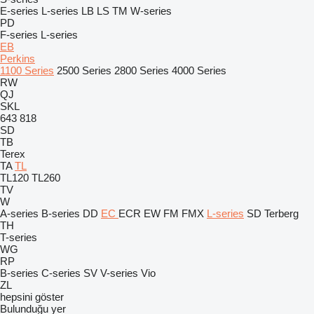
E-series
L-series
LB
LS
TM
W-series
PD
F-series
L-series
EB
Perkins
1100 Series
2500 Series
2800 Series
4000 Series
RW
QJ
SKL
643
818
SD
TB
Terex
TA
TL
TL120
TL260
TV
W
A-series
B-series
DD
EC
ECR
EW
FM
FMX
L-series
SD
Terberg
TH
T-series
WG
RP
B-series
C-series
SV
V-series
Vio
ZL
hepsini göster
Bulunduğu yer