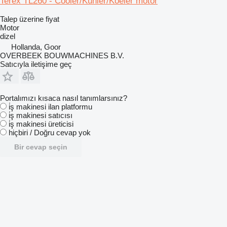
Terex TL260 - Cooler/Kühler/Koeler motor
Talep üzerine fiyat
Motor
dizel
Hollanda, Goor
OVERBEEK BOUWMACHINES B.V.
Satıcıyla iletişime geç
Portalımızı kısaca nasıl tanımlarsınız?
i̇ş makinesi ilan platformu
i̇ş makinesi satıcısı
i̇ş makinesi üreticisi
hiçbiri / Doğru cevap yok
Bir cevap seçin