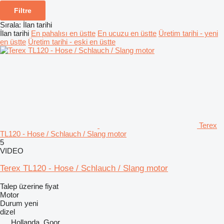
Filtre
Sırala
:
İlan tarihi
İlan tarihi
En pahalısı en üstte
En ucuzu en üstte
Üretim tarihi - yeni
en üstte
Üretim tarihi - eski en üstte
Terex
TL120 - Hose / Schlauch / Slang motor
5
VIDEO
Terex TL120 - Hose / Schlauch / Slang motor
Talep üzerine fiyat
Motor
Durum
yeni
dizel
Hollanda, Goor