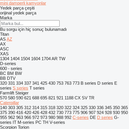
mini damperli kamyonlar
Yedek parça çeşiti
orijinal yedek parça
Marka
Bu sorgu için hiç sonuç bulunamadı
Titan
AS
AZ
AX
ASC
XAS
1304
1404
1504
1604
1704
AR
TW
D-series
600 - series
BC
BM
BW
BB
DTV
320
331
334
337
341
425
430
753
763
773
B series
D series
E
series
S series
T series
Farmlift
Steiger
570
580
590
621
688
695
821
921
1188
CX
SV
TR
Caterpillar
140
303
305
312
314
315
318
320
322
324
325
330
336
345
350
365
375
390
416
420
426
428
432
730
773
775
906
907
924
928
930
950
955
962
963
966
972
973
980
988
992
C-series
DE
D series
G-
series
IT
M-series
PC
TH
V-series
Scorpion
Torion