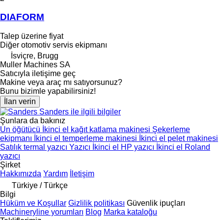
DIAFORM
Talep üzerine fiyat
Diğer otomotiv servis ekipmanı
İsviçre, Brugg
Muller Machines SA
Satıcıyla iletişime geç
Makine veya araç mı satıyorsunuz?
Bunu bizimle yapabilirsiniz!
İlan verin
Sanders ile ilgili bilgiler
Şunlara da bakınız
Un öğütücü
İkinci el kağıt katlama makinesi
Şekerleme
ekipmanı
İkinci el temperleme makinesi
İkinci el pelet makinesi
Satılık termal yazıcı
Yazıcı
İkinci el HP yazıcı
İkinci el Roland
yazıcı
Şirket
Hakkımızda
Yardım
İletişim
Türkiye / Türkçe
Bilgi
Hüküm ve Koşullar
Gizlilik politikası
Güvenlik ipuçları
Machineryline yorumları
Blog
Marka kataloğu