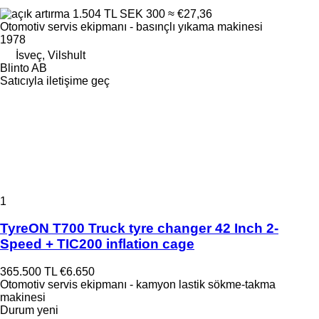
1.504 TL
SEK 300
≈ €27,36
Otomotiv servis ekipmanı - basınçlı yıkama makinesi
1978
İsveç, Vilshult
Blinto AB
Satıcıyla iletişime geç
1
TyreON T700 Truck tyre changer 42 Inch 2-
Speed + TIC200 inflation cage
365.500 TL
€6.650
Otomotiv servis ekipmanı - kamyon lastik sökme-takma
makinesi
Durum
yeni