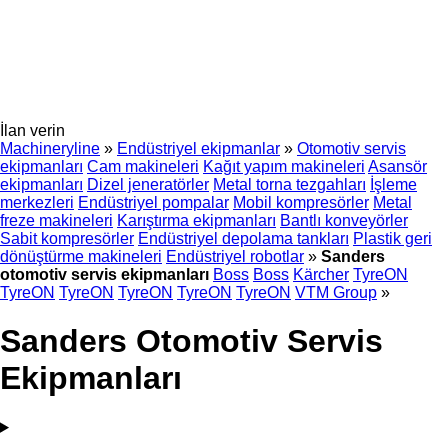
İlan verin
Machineryline
»
Endüstriyel ekipmanlar
»
Otomotiv servis
ekipmanları
Cam makineleri
Kağıt yapım makineleri
Asansör
ekipmanları
Dizel jeneratörler
Metal torna tezgahları
İşleme
merkezleri
Endüstriyel pompalar
Mobil kompresörler
Metal
freze makineleri
Karıştırma ekipmanları
Bantlı konveyörler
Sabit kompresörler
Endüstriyel depolama tankları
Plastik geri
dönüştürme makineleri
Endüstriyel robotlar
»
Sanders
otomotiv servis ekipmanları
Boss
Boss
Kärcher
TyreON
TyreON
TyreON
TyreON
TyreON
TyreON
VTM Group
»
Sanders Otomotiv Servis
Ekipmanları