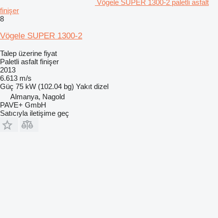
Vögele SUPER 1300-2 paletli asfalt
finişer
8
Vögele SUPER 1300-2
Talep üzerine fiyat
Paletli asfalt finişer
2013
6.613 m/s
Güç
75 kW (102.04 bg)
Yakıt
dizel
Almanya, Nagold
PAVE+ GmbH
Satıcıyla iletişime geç