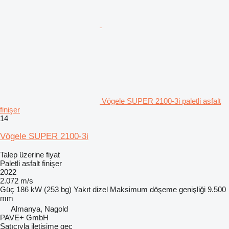
Vögele SUPER 2100-3i paletli asfalt
finişer
14
Vögele SUPER 2100-3i
Talep üzerine fiyat
Paletli asfalt finişer
2022
2.072 m/s
Güç
186 kW (253 bg)
Yakıt
dizel
Maksimum döşeme genişliği
9.500
mm
Almanya, Nagold
PAVE+ GmbH
Satıcıyla iletişime geç