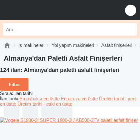
İş makineleri
Yol yapım makineleri
Asfalt finişerleri
Almanya'dan Paletli Asfalt Finişerleri
124 ilan:
Almanya'dan paletli asfalt finişerleri
Filtre
Sırala
:
İlan tarihi
İlan tarihi
En pahalısı en üstte
En ucuzu en üstte
Üretim tarihi - yeni
en üstte
Üretim tarihi - eski en üstte